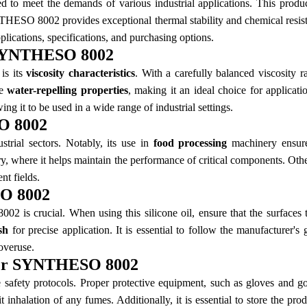
 to meet the demands of various industrial applications. This product 
ESO 8002 provides exceptional thermal stability and chemical resistan
ications, specifications, and purchasing options.
r SYNTHESO 8002
is its
viscosity characteristics
. With a carefully balanced viscosity ra
le
water-repelling properties
, making it an ideal choice for applicati
wing it to be used in a wide range of industrial settings.
O 8002
rial sectors. Notably, its use in
food processing
machinery ensures
ry, where it helps maintain the performance of critical components. Othe
nt fields.
SO 8002
 is crucial. When using this silicone oil, ensure that the surfaces t
sh
for precise application. It is essential to follow the manufacturer's
overuse.
uber SYNTHESO 8002
fety protocols. Proper protective equipment, such as gloves and go
inhalation of any fumes. Additionally, it is essential to store the pro