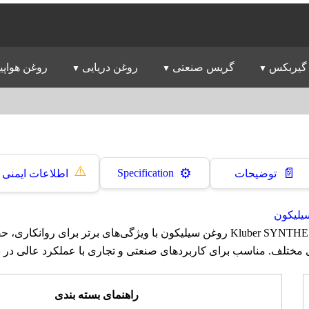
گیربکس
گریس صنعتی
روغن دریایی
روغن هواپی
⚠️
📄
⚙️
Specification
توضیحات
اطلاعات ایمنی
یلیکون
روغن کلوبر Kluber SYNTHESO 8002 روغن سیلیکون با ویژگی‌های برتر برای روا
 مختلف. مناسب برای کاربردهای صنعتی و تجاری با عملکرد عالی در د
راهنمای بسته بندی