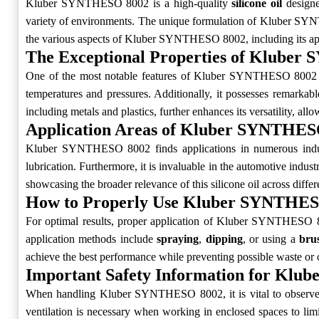
Kluber SYNTHESO 8002 is a high-quality
silicone oil
designed
variety of environments. The unique formulation of Kluber SYNTH
the various aspects of Kluber SYNTHESO 8002, including its appl
The Exceptional Properties of Klube
One of the most notable features of Kluber SYNTHESO 8002 
temperatures and pressures. Additionally, it possesses remarkab
including metals and plastics, further enhances its versatility, allo
Application Areas of Kluber SYNTHES
Kluber SYNTHESO 8002 finds applications in numerous indust
lubrication. Furthermore, it is invaluable in the automotive indust
showcasing the broader relevance of this silicone oil across differe
How to Properly Use Kluber SYNTHE
For optimal results, proper application of Kluber SYNTHESO 8002
application methods include
spraying
,
dipping
, or using a
bru
achieve the best performance while preventing possible waste or 
Important Safety Information for Kl
When handling Kluber SYNTHESO 8002, it is vital to observe sa
ventilation is necessary when working in enclosed spaces to limit 