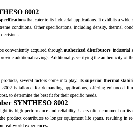
YNTHESO 8002
specifications
that cater to its industrial applications. It exhibits a wi
reme conditions. Other specifications, including density, thermal condu
 decisions.
be conveniently acquired through
authorized distributors
, industrial
ide additional savings. Additionally, verifying the authenticity of the
oducts, several factors come into play. Its
superior thermal stabili
2 is tailored for demanding applications, offering enhanced functio
ost, to determine the best fit for their specific needs.
luber SYNTHESO 8002
 its high performance and reliability. Users often comment on its
the product contributes to longer equipment life spans, resulting in
on real-world experiences.