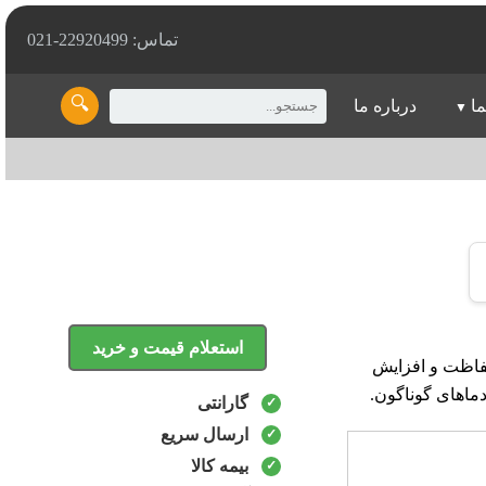
تماس: 22920499-021
🔍
ما
درباره ما
استعلام قیمت و خرید
نکاری، حفاظت و افزایش
ماهای گوناگون.
گارانتی
ارسال سریع
بیمه کالا