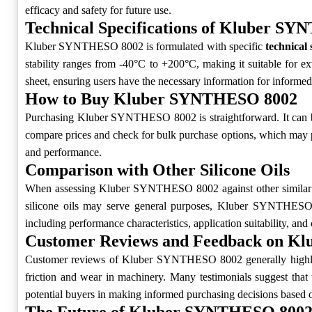
efficacy and safety for future use.
Technical Specifications of Kluber S
Kluber SYNTHESO 8002 is formulated with specific
technical 
stability ranges from -40°C to +200°C, making it suitable for ext
sheet, ensuring users have the necessary information for informed
How to Buy Kluber SYNTHESO 8002
Purchasing Kluber SYNTHESO 8002 is straightforward. It can 
compare prices and check for bulk purchase options, which may prov
and performance.
Comparison with Other Silicone Oils
When assessing Kluber SYNTHESO 8002 against other similar pr
silicone oils may serve general purposes, Kluber SYNTHESO 800
including performance characteristics, application suitability, and c
Customer Reviews and Feedback on K
Customer reviews of Kluber SYNTHESO 8002 generally highlight
friction and wear in machinery. Many testimonials suggest that 
potential buyers in making informed purchasing decisions based 