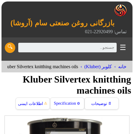
بازرگانی روغن صنعتی سام (آروشا)
تماس: 22920499-021
☰
🔍
Kluber Silvertex knitthing machines oils
کلوبر (Kluber)
خانه
Kluber Silvertex knitthing
machines oils
⚠️
Specification
اطلاعات ایمنی
⚙️
توضیحات
📄