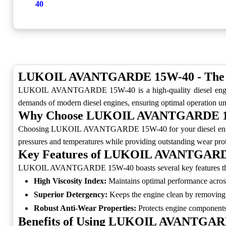
40
LUKOIL AVANTGARDE 15W-40 - The Di
LUKOIL AVANTGARDE 15W-40 is a high-quality diesel engine oi
demands of modern diesel engines, ensuring optimal operation und
Why Choose LUKOIL AVANTGARDE 
Choosing LUKOIL AVANTGARDE 15W-40 for your diesel engine me
pressures and temperatures while providing outstanding wear prot
Key Features of LUKOIL AVANTGAR
LUKOIL AVANTGARDE 15W-40 boasts several key features that set
High Viscosity Index:
Maintains optimal performance acros
Superior Detergency:
Keeps the engine clean by removing 
Robust Anti-Wear Properties:
Protects engine components
Benefits of Using LUKOIL AVANTGA