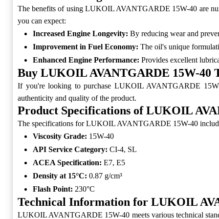
The benefits of using LUKOIL AVANTGARDE 15W-40 are numerous.
you can expect:
Increased Engine Longevity:
By reducing wear and prevent
Improvement in Fuel Economy:
The oil's unique formulat
Enhanced Engine Performance:
Provides excellent lubric
Buy LUKOIL AVANTGARDE 15W-40 T
If you're looking to purchase LUKOIL AVANTGARDE 15W-40, it'
authenticity and quality of the product.
Product Specifications of LUKOIL 
The specifications for LUKOIL AVANTGARDE 15W-40 includ
Viscosity Grade:
15W-40
API Service Category:
CI-4, SL
ACEA Specification:
E7, E5
Density at 15°C:
0.87 g/cm³
Flash Point:
230°C
Technical Information for LUKOIL 
LUKOIL AVANTGARDE 15W-40 meets various technical standards req