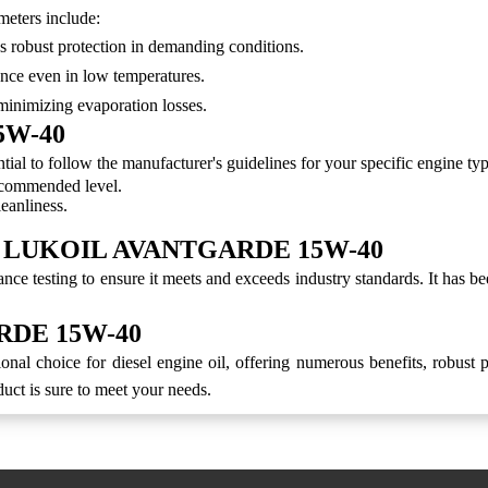
meters include:
 robust protection in demanding conditions.
ance even in low temperatures.
inimizing evaporation losses.
5W-40
 follow the manufacturer's guidelines for your specific engine type.
 recommended level.
leanliness.
ns of LUKOIL AVANTGARDE 15W-40
ng to ensure it meets and exceeds industry standards. It has been ce
ARDE 15W-40
oice for diesel engine oil, offering numerous benefits, robust pr
oduct is sure to meet your needs.