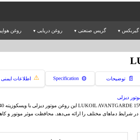
گیربکس
گریس صنعتی
روغن دریایی
روغن هواپی
L
⚠️
📄
⚙️
Specification
توضیحات
اطلاعات ایمنی
تور دیزلی
در شرایط دماهای مختلف را ارائه می‌دهد. محافظت موثر موتور و ک