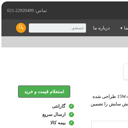
تماس: 22920499-021
🔍
ما
درباره ما
استعلام قیمت و خرید
روغن لوک اویل LUKOIL AVANTGARDE 15W-40 این روغن موتور دیزلی با ویسکوزیته 15W-40 طراحی شده
اهش سایش را تضمین
گارانتی
ارسال سریع
بیمه کالا