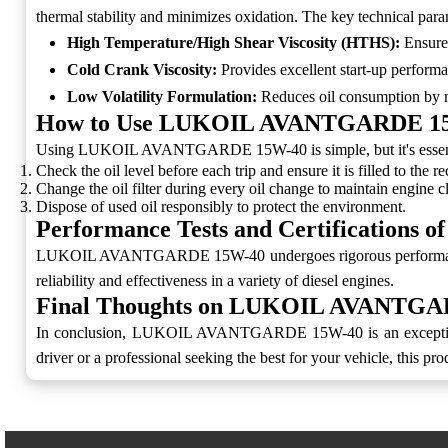
thermal stability and minimizes oxidation. The key technical para
High Temperature/High Shear Viscosity (HTHS):
Ensures
Cold Crank Viscosity:
Provides excellent start-up perform
Low Volatility Formulation:
Reduces oil consumption by m
How to Use LUKOIL AVANTGARDE 1
Using LUKOIL AVANTGARDE 15W-40 is simple, but it's essential to
Check the oil level before each trip and ensure it is filled to the
Change the oil filter during every oil change to maintain engine c
Dispose of used oil responsibly to protect the environment.
Performance Tests and Certificatio
LUKOIL AVANTGARDE 15W-40 undergoes rigorous performance testi
reliability and effectiveness in a variety of diesel engines.
Final Thoughts on LUKOIL AVANTG
In conclusion, LUKOIL AVANTGARDE 15W-40 is an exceptional ch
driver or a professional seeking the best for your vehicle, this pr