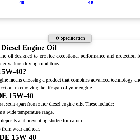
40
40
⚙️ Specification
esel Engine Oil
l designed to provide exceptional performance and protection for y
er various driving conditions.
15W-40?
ans choosing a product that combines advanced technology and rob
ection, maximizing the lifespan of your engine.
DE 15W-40
 it apart from other diesel engine oils. These include:
s a wide temperature range.
deposits and preventing sludge formation.
 from wear and tear.
RDE 15W-40