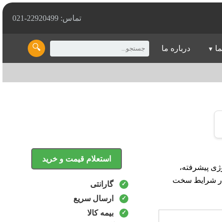
تماس: 22920499-021
🔍
ما
درباره ما
استعلام قیمت و خرید
با تکنولوژی پیشرفته،
 در شرایط سخت
گارانتی
ارسال سریع
بیمه کالا