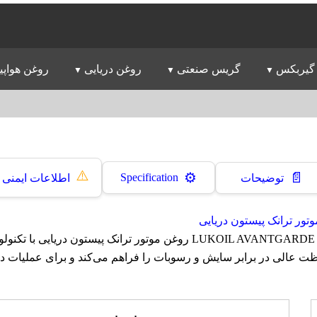
گیربکس
گریس صنعتی
روغن دریایی
روغن هواپی
⚠️
📄
⚙️
Specification
توضیحات
اطلاعات ایمنی
تور ترانک پیستون دریایی
روغن لوک اویل LUKOIL AVANTGARDE M40 روغن موتور ترانک پیستون دریایی 
ظت عالی در برابر سایش و رسوبات را فراهم می‌کند و برای عملیات