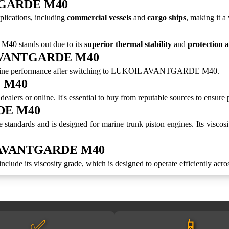
NTGARDE M40
ications, including
commercial vessels
and
cargo ships
, making it a
0 stands out due to its
superior thermal stability
and
protection a
L AVANTGARDE M40
gine performance after switching to LUKOIL AVANTGARDE M40.
 M40
r online. It's essential to buy from reputable sources to ensure pro
RDE M40
ds and is designed for marine trunk piston engines. Its viscosity a
IL AVANTGARDE M40
 its viscosity grade, which is designed to operate efficiently across
✅
📱