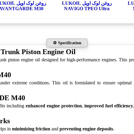
LUKOIL
روغن لوک اویل LUKOIL
روغن لوک اویل IL
AVANTGARDE M30
NAVIGO TPEO Ultra
⚙️ Specification
unk Piston Engine Oil
ton engine oil designed for high-performance engines. This product
M40
extreme conditions. This oil is formulated to ensure optimal p
RDE M40
ts including
enhanced engine protection
,
improved fuel efficiency
rks
lps in
minimizing friction
and
preventing engine deposits
.