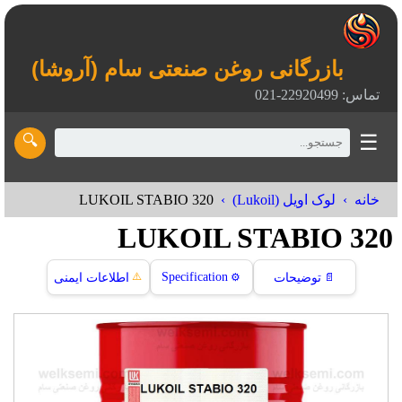
بازرگانی روغن صنعتی سام (آروشا)
تماس: 22920499-021
☰
🔍
LUKOIL STABIO 320
خانه
لوک اویل (Lukoil)
LUKOIL STABIO 320
⚠️
Specification
📄
توضیحات
⚙️
اطلاعات ایمنی