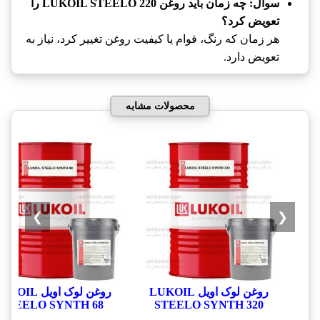
سوال: چه زمان باید روغن LUKOIL STEELO 220 را
تعویض کرد؟
هر زمان که رنگ، قوام یا کیفیت روغن تغییر کرد، نیاز به
تعویض دارد.
محصولات مشابه
❯
❮
روغن لوک اویل LUKOIL
روغن لوک اویل OIL
STEELO SYNTH 68
STEELO SYNTH 320