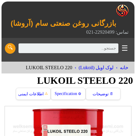
بازرگانی روغن صنعتی سام (آروشا)
تماس: 22920499-021
☰
🔍
LUKOIL STEELO 220
خانه
لوک اویل (Lukoil)
LUKOIL STEELO 220
⚠️
Specification
📄
توضیحات
⚙️
اطلاعات ایمنی