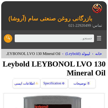
بازرگانی روغن صنعتی سام (آروشا)
تماس: 22920499-021
☰
🔍
old LEYBONOL LVO 130 Mineral Oil
خانه
لیبولد (Leybold)
Leybold LEYBONOL LVO 130
Mineral Oil
⚠️
Specification
📄
توضیحات
⚙️
اطلاعات ایمنی