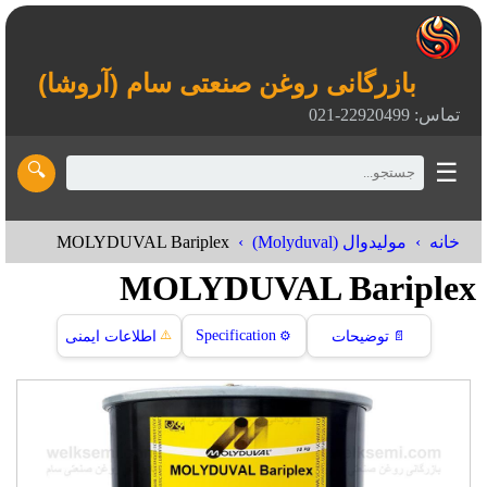
بازرگانی روغن صنعتی سام (آروشا)
تماس: 22920499-021
☰
🔍
MOLYDUVAL Bariplex
خانه
مولیدوال (Molyduval)
MOLYDUVAL Bariplex
⚠️
Specification
📄
توضیحات
⚙️
اطلاعات ایمنی