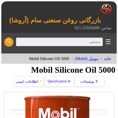
بازرگانی روغن صنعتی سام (آروشا)
تماس: 22920499-021
☰
🔍
Mobil Silicone Oil 5000
خانه
موبیل (Mobil)
Mobil Silicone Oil 5000
⚠️
Specification
📄
توضیحات
⚙️
اطلاعات ایمنی