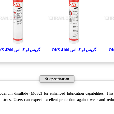
گریس او کا اس OKS 4100
گریس او کا اس OKS 4200
⚙️ Specification
denum disulfide (MoS2) for enhanced lubrication capabilities. This 
ndustries. Users can expect excellent protection against wear and re