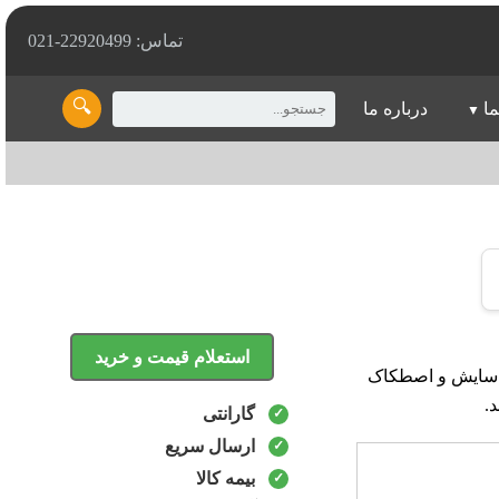
تماس: 22920499-021
🔍
ما
درباره ما
استعلام قیمت و خرید
سولفید (MoS2) است که به کاهش سایش و اصطکاک
.
گارانتی
ارسال سریع
بیمه کالا