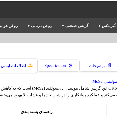
گیربکس
گریس صنعتی
روغن دریایی
روغن هواپی
⚠️
📄
⚙️
Specification
توضیحات
اطلاعات ایمنی
یبدن MoS2
گریس او کا اس OKS 410 این گریس شامل مولیبدن دی‌
‌کند و عملکرد روانکاری را در شرایط دما و فشار بالا بهبود می‌بخشد
راهنمای بسته بندی