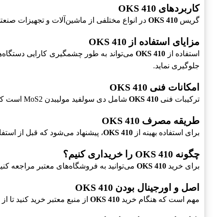
کاربردهای OKS 410
گریس
OKS 410
در انواع مختلفی از ماشین‌آلات و تجهیزات صنعت
مزایای استفاده از OKS 410
استفاده از
OKS 410
می‌تواند به طور چشمگیری کارایی دستگاه‌ه
جلوگیری نماید.
امکانات فنی OKS 410
ترکیبات فنی
OKS 410
شامل دی سولفید مولیبدن MoS2 است که به کاهش اصطکاک و سایش کمک می‌کند. این ویژگی فنی به
طریقه مصرف OKS 410
برای استفاده بهینه از
OKS 410
، پیشنهاد می‌شود که قبل از استف
چگونه OKS 410 را خریداری کنیم؟
برای خرید
OKS 410
می‌توانید به فروشگاه‌های معتبر مراجعه کنید
اصل و اورجینال بودن OKS 410
مهم است که هنگام خرید
OKS 410
از منبع معتبر خرید کنید تا 