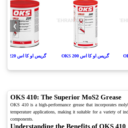
❯
گریس او کا اس OKS 200
گریس او کا اس OKS 220
OKS 410: The Superior MoS2 Grease
OKS 410 is a high-performance grease that incorporates molyb
temperature applications, making it suitable for a variety of i
components.
Understanding the Benefits of OKS 410