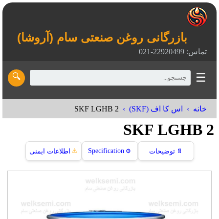
بازرگانی روغن صنعتی سام (آروشا)
تماس: 22920499-021
☰
🔍
SKF LGHB 2
خانه
اس کا اف (SKF)
SKF LGHB 2
⚠️
Specification
📄
توضیحات
⚙️
اطلاعات ایمنی