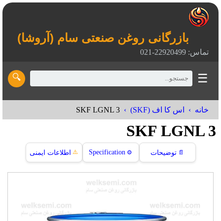
بازرگانی روغن صنعتی سام (آروشا)
تماس: 22920499-021
☰
🔍
SKF LGNL 3
خانه
اس کا اف (SKF)
SKF LGNL 3
⚠️
Specification
📄
توضیحات
⚙️
اطلاعات ایمنی