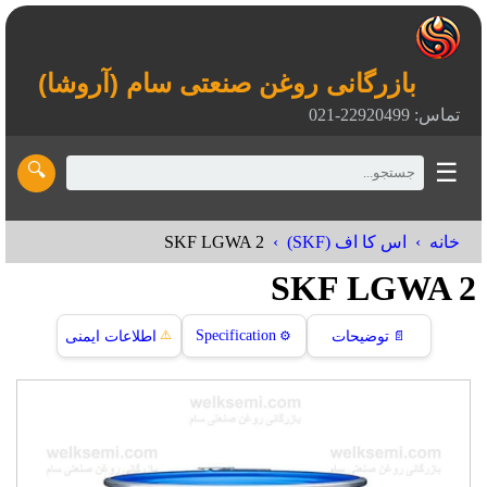
بازرگانی روغن صنعتی سام (آروشا)
تماس: 22920499-021
☰
🔍
SKF LGWA 2
خانه
اس کا اف (SKF)
SKF LGWA 2
⚠️
Specification
📄
توضیحات
⚙️
اطلاعات ایمنی