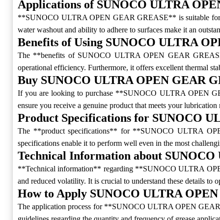
Applications of SUNOCO ULTRA O
**SUNOCO ULTRA OPEN GEAR GREASE** is suitable for a variety 
water washout and ability to adhere to surfaces make it an outsta
Benefits of Using SUNOCO ULTRA 
The **benefits of SUNOCO ULTRA OPEN GEAR GREASE** are nume
operational efficiency. Furthermore, it offers excellent thermal sta
Buy SUNOCO ULTRA OPEN GEAR 
If you are looking to purchase **SUNOCO ULTRA OPEN GEAR GRE
ensure you receive a genuine product that meets your lubrication 
Product Specifications for SUNOC
The **product specifications** for **SUNOCO ULTRA OPEN GE
specifications enable it to perform well even in the most challengi
Technical Information about SUN
**Technical information** regarding **SUNOCO ULTRA OPEN GEA
and reduced volatility. It is crucial to understand these details t
How to Apply SUNOCO ULTRA OPE
The application process for **SUNOCO ULTRA OPEN GEAR GREASE*
guidelines regarding the quantity and frequency of grease applicat