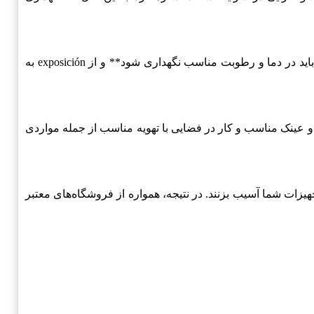
نگهداری صحیح از SUNOCO ULTRA OPEN GEAR GREASE می‌تواند به افزایش عمر آن کمک کند. برای نگهداری بهتر، **محصول باید در دما و رطوبت مناسب نگهداری شود** و از exposición به
نید. **پوشیدن دستکش** و عینک مناسب و کار در فضایی با تهویه مناسب از جمله مواردی
داشته و به تجهیزات شما آسیب بزنند. در نتیجه، همواره از فروشگاه‌های معتبر