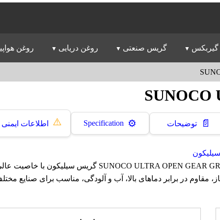
گیربکس
گریس صنعتی
روغن دریایی
روغن هواپی
SUNO
SUNOCO 
⚠️
📄
⚙️
Specification
توضیحات
اطلاعات ایمنی
یلیکون
گریس ساناکو SUNOCO ULTRA OPEN GEAR GREASE گریس سیلیکون 
ز، مقاوم در برابر دماهای بالا، آب و آلودگی، مناسب برای صنایع مخ