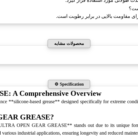
ت طولانی مورد استفاده قرار گیرد.
ست؟
محصولات مشابه
⚙️ Specification
 A Comprehensive Overview
cone-based grease** designed specifically for extreme conditions
 GEAR GREASE?
TRA OPEN GEAR GREASE** stands out due to its unique formulati
d various industrial applications, ensuring longevity and reduced mainte