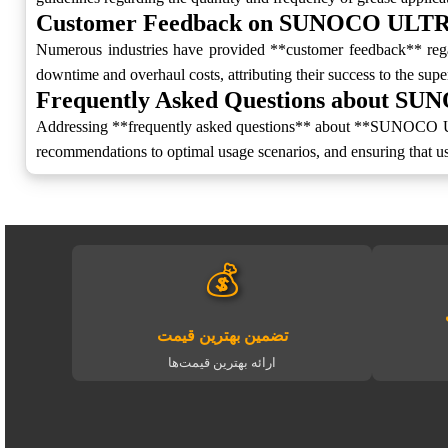
Customer Feedback on SUNOCO UL
Numerous industries have provided **customer feedback** 
downtime and overhaul costs, attributing their success to the supe
Frequently Asked Questions abou
Addressing **frequently asked questions** about **SUNOCO U
recommendations to optimal usage scenarios, and ensuring that use
💰
تضمین بهترین قیمت
ارائه بهترین قیمت‌ها