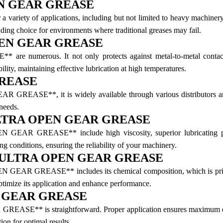
PEN GEAR GREASE
of applications, including but not limited to heavy machinery, con
nding choice for environments where traditional greases may fail.
OPEN GEAR GREASE
rous. It not only protects against metal-to-metal contact, but 
bility, maintaining effective lubrication at high temperatures.
GREASE
ASE**, it is widely available through various distributors and o
needs.
O ULTRA OPEN GEAR GREASE
AR GREASE** include high viscosity, superior lubricating proper
ng conditions, ensuring the reliability of your machinery.
OCO ULTRA OPEN GEAR GREASE
R GREASE** includes its chemical composition, which is primarily
o optimize its application and enhance performance.
N GEAR GREASE
* is straightforward. Proper application ensures maximum efficacy
ion for optimal results.