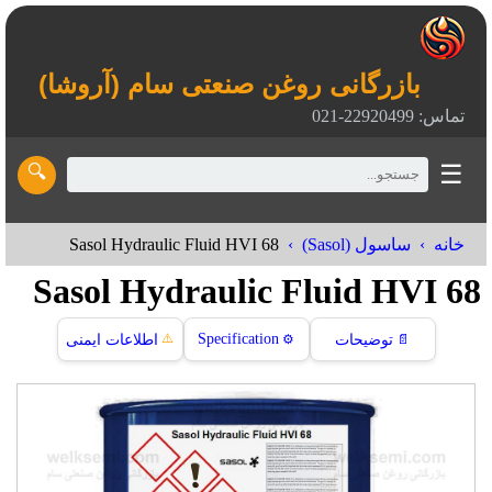
بازرگانی روغن صنعتی سام (آروشا)
تماس: 22920499-021
☰
🔍
Sasol Hydraulic Fluid HVI 68
خانه
ساسول (Sasol)
Sasol Hydraulic Fluid HVI 68
⚠️
Specification
📄
توضیحات
⚙️
اطلاعات ایمنی