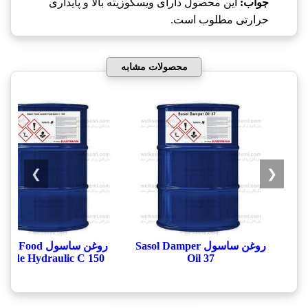
جواب:
این محصول دارای ویسکوزیته بالا و پایداری
حرارتی مطلوب است.
محصولات مشابه
❯
❮
روغن ساسول Sasol Damper
روغن ساسول ol Food
Grade Hydraulic C 150
Oil 37