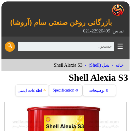
بازرگانی روغن صنعتی سام (آروشا)
تماس: 22920499-021
☰
🔍
Shell Alexia S3
خانه
شل (Shell)
Shell Alexia S3
⚠️
Specification
📄
توضیحات
⚙️
اطلاعات ایمنی