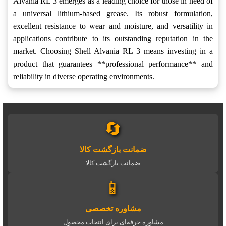
Alvania RL 3 emerges as a leading choice for those in need of
a universal lithium-based grease. Its robust formulation,
excellent resistance to wear and moisture, and versatility in
applications contribute to its outstanding reputation in the
market. Choosing Shell Alvania RL 3 means investing in a
product that guarantees **professional performance** and
reliability in diverse operating environments.
🔄
ضمانت بازگشت کالا
ضمانت بازگشت کالا
📱
مشاوره تخصصی
مشاوره حرفه‌ای برای انتخاب محصول