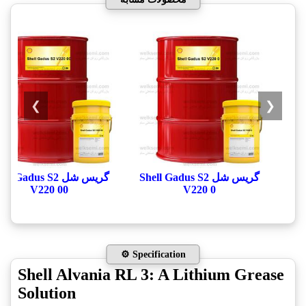
❯
❮
گریس شل Shell Gadus S2
گریس شل ll Gadus S2
V220 00
V220 0
⚙️ Specification
Shell Alvania RL 3: A Lithium Grease
Solution