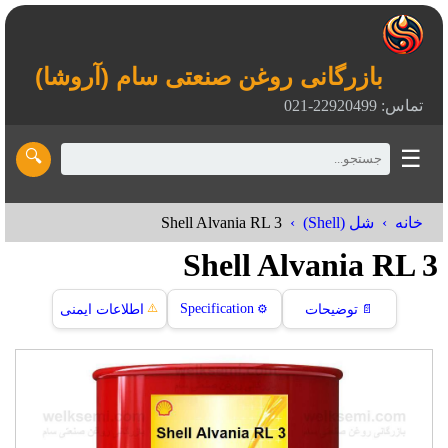
بازرگانی روغن صنعتی سام (آروشا)
تماس: 22920499-021
☰
🔍
Shell Alvania RL 3
خانه
شل (Shell)
Shell Alvania RL 3
⚠️
Specification
📄
توضیحات
⚙️
اطلاعات ایمنی