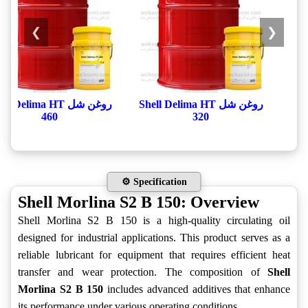
❯
❮
روغن شل Shell Delima HT
روغن شل ll Delima HT
460
320
⚙️ Specification
Shell Morlina S2 B 150: Overview
Shell Morlina S2 B 150 is a high-quality circulating oil
designed for industrial applications. This product serves as a
reliable lubricant for equipment that requires efficient heat
transfer and wear protection. The composition of
Shell
Morlina S2 B 150
includes advanced additives that enhance
its performance under various operating conditions.