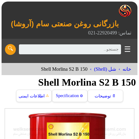
بازرگانی روغن صنعتی سام (آروشا)
تماس: 22920499-021
☰
🔍
Shell Morlina S2 B 150
خانه
شل (Shell)
Shell Morlina S2 B 150
⚠️
Specification
📄
توضیحات
⚙️
اطلاعات ایمنی