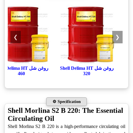
❯
❮
روغن شل Shell Delima HT
روغن شل ll Delima HT
460
320
⚙️ Specification
Shell Morlina S2 B 220: The Essential
Circulating Oil
Shell Morlina S2 B 220 is a high-performance circulating oil