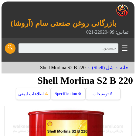
بازرگانی روغن صنعتی سام (آروشا)
تماس: 22920499-021
☰
🔍
Shell Morlina S2 B 220
خانه
شل (Shell)
Shell Morlina S2 B 220
⚠️
Specification
📄
توضیحات
⚙️
اطلاعات ایمنی