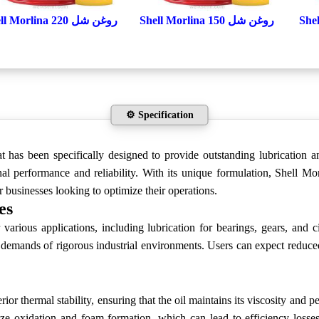
Shell
روغن شل Shell Morlina 150
روغن شل Shell Morlina 220
⚙️ Specification
t has been specifically designed to provide outstanding lubrication an
nal performance and reliability. With its unique formulation, Shell 
r businesses looking to optimize their operations.
es
various applications, including lubrication for bearings, gears, and 
 demands of rigorous industrial environments. Users can expect reduce
ior thermal stability, ensuring that the oil maintains its viscosity and 
e oxidation and foam formation, which can lead to efficiency losses i