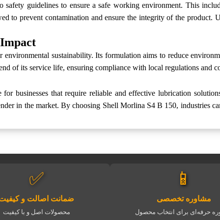
o safety guidelines to ensure a safe working environment. This incl
wed to prevent contamination and ensure the integrity of the product.
 Impact
 environmental sustainability. Its formulation aims to reduce environ
d of its service life, ensuring compliance with local regulations and con
r businesses that require reliable and effective lubrication solutions. 
tender in the market. By choosing Shell Morlina S4 B 150, industries ca
✅
📱
مشاوره تخصصی
ضمانت اصالت و کیفیت
ه حرفه‌ای برای انتخاب محصول
محصولات اصل و با کیفیت