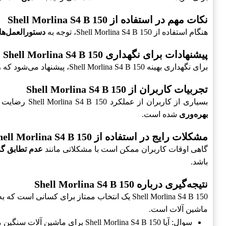
نکات مهم در استفاده از Shell Morlina S4 B 150
هنگام استفاده از Shell Morlina S4 B 150، توجه به
دستورالعمل‌های
پیشنهادات برای نگهداری Shell Morlina S4 B 150
برای نگهداری بهینه Shell Morlina S4 B 150، پیشنهاد می‌شود که روغن در
تجربیات کاربران از Shell Morlina S4 B 150
بسیاری از کاربران از عملکرد Shell Morlina S4 B 150 رضایت داشته و بهبود چشمگیری را در عملکرد دستگاه‌های خود مشاهده کرده‌اند. استفاده از این روغن باعث
بهره‌وری
شده است.
مشکلات رایج در استفاده از Shell Morlina S4 B 150
گاهی اوقات کاربران ممکن است با مشکلاتی مانند
عدم تطابق گر
باشد.
نتیجه‌گیری درباره Shell Morlina S4 B 150
Shell Morlina S4 B 150 یک انتخاب ممتاز برای کسانی است که به دنبال
ماشین آلات است.
سوال: آیا Shell Morlina S4 B 150 برای ماشین آلات سنگین مناسب است؟