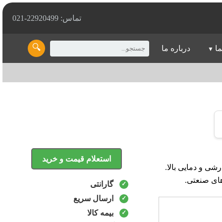
تماس: 22920499-021
🔍
ما
درباره ما
استعلام قیمت و خرید
های بارشی و دمایی بالا.
ای صنعتی.
گارانتی
ارسال سریع
بیمه کالا