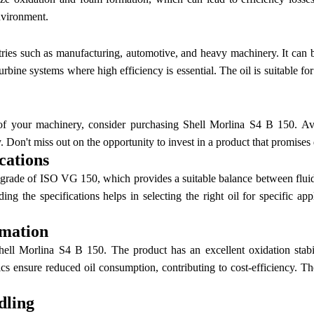
nvironment.
stries such as manufacturing, automotive, and heavy machinery. It can 
rbine systems where high efficiency is essential. The oil is suitable fo
f your machinery, consider purchasing Shell Morlina S4 B 150. Avai
 Don't miss out on the opportunity to invest in a product that promises du
cations
rade of ISO VG 150, which provides a suitable balance between fluidity 
ing the specifications helps in selecting the right oil for specific a
rmation
 Shell Morlina S4 B 150. The product has an excellent oxidation stabi
stics ensure reduced oil consumption, contributing to cost-efficiency. T
dling