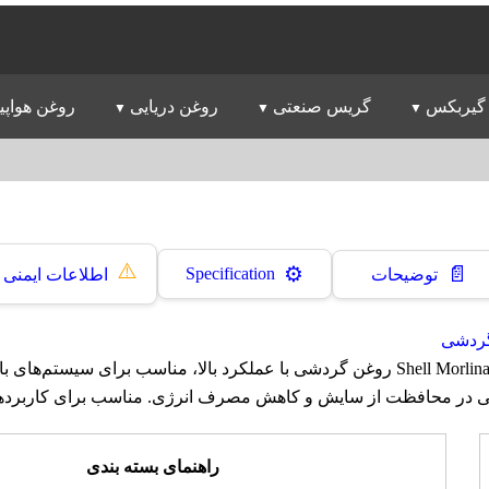
گیربکس
گریس صنعتی
روغن دریایی
روغن هواپی
⚠️
📄
⚙️
Specification
توضیحات
اطلاعات ایمنی
ردشی
روغن شل Shell Morlina S4 B 150 روغن گردشی با عملکرد بالا، مناسب برای سیستم‌
لی در محافظت از سایش و کاهش مصرف انرژی. مناسب برای کاربرده
راهنمای بسته بندی