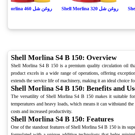
روغن شل Shell Morlina 320
روغن شل Shell Morlina 460
Shell Morlina S4 B 150: Overview
Shell Morlina S4 B 150 is a premium quality circulation oil tha
product excels in a wide range of operations, offering exceptio
extends the service life of machinery, making it an ideal choice fo
Shell Morlina S4 B 150: Benefits and Us
The versatility of Shell Morlina S4 B 150 makes it suitable for 
temperatures and heavy loads, which means it can withstand the
costs and increased productivity.
Shell Morlina S4 B 150: Features
One of the standout features of Shell Morlina S4 B 150 is its super
formulated with a unique additive technology that helps minimiz