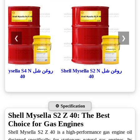
❯
❮
روغن شل Shell Mysella S2 N
روغن شل  Mysella S4 N
40
40
⚙️ Specification
Shell Mysella S2 Z 40: The Best
Choice for Gas Engines
Shell Mysella S2 Z 40 is a high-performance gas engine oil
designed specifically for stationary natural gas engines. Its