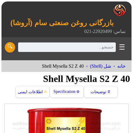
بازرگانی روغن صنعتی سام (آروشا)
تماس: 22920499-021
☰
🔍
Shell Mysella S2 Z 40
خانه
شل (Shell)
Shell Mysella S2 Z 40
⚠️
Specification
📄
توضیحات
⚙️
اطلاعات ایمنی