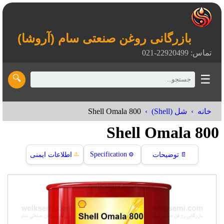
بازرگانی روغن صنعتی سام (آروشا)
تماس: 22920499-021
☰
🔍
Shell Omala 800
خانه
شل (Shell)
Shell Omala 800
⚠️
Specification
📄
توضیحات
⚙️
اطلاعات ایمنی