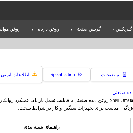
گیربکس
گریس صنعتی
روغن دریایی
روغن هواپی
⚠️
📄
⚙️
Specification
توضیحات
اطلاعات ایمنی
نده صنعتی
روغن شل Shell Omala S2 G 460 روغن دنده صنعتی با قابلیت تحمل بار بالا، عملکر
‌زدگی. مناسب برای تجهیزات سنگین و کار در شرایط سخت.
راهنمای بسته بندی