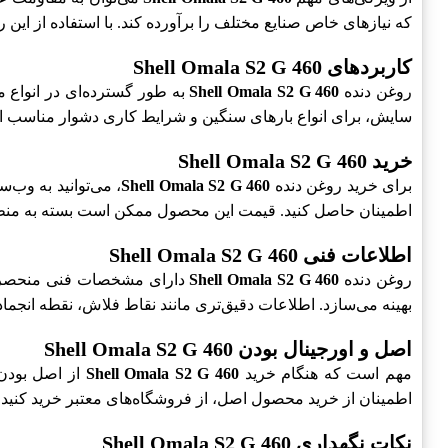
که نیازهای خاص صنایع مختلف را برآورده کند. با استفاده از این
کاربردهای Shell Omala S2 G 460
روغن دنده
Shell Omala S2 G 460
به طور گسترده‌ای در انواع م
سایش، برای انواع بارهای سنگین و شرایط کاری دشوار مناسب است.
خرید Shell Omala S2 G 460
برای خرید روغن دنده
Shell Omala S2 G 460
، می‌توانید به وب‌
اطمینان حاصل کنید. قیمت این محصول ممکن است بسته به منطقه ج
اطلاعات فنی Shell Omala S2 G 460
روغن دنده
Shell Omala S2 G 460
دارای مشخصات فنی منحصر به
بهینه می‌سازد. اطلاعات دقیق‌تری مانند نقاط فلاش، نقطه انجماد
اصل و اورجینال بودن Shell Omala S2 G 460
مهم است که هنگام خرید
Shell Omala S2 G 460
از اصل بودن 
اطمینان از خرید محصول اصل، از فروشگاه‌های معتبر خرید کنید 
نکات نگهداری Shell Omala S2 G 460