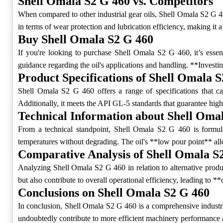
Shell Omala S2 G 460 vs. Competitors
When compared to other industrial gear oils, Shell Omala S2 G 460
in terms of wear protection and lubrication efficiency, making it a
Buy Shell Omala S2 G 460
If you're looking to purchase Shell Omala S2 G 460, it’s essent
guidance regarding the oil's applications and handling. **Investin
Product Specifications of Shell Omala 
Shell Omala S2 G 460 offers a range of specifications that ca
Additionally, it meets the API GL-5 standards that guarantee high-
Technical Information about Shell Oma
From a technical standpoint, Shell Omala S2 G 460 is formulate
temperatures without degrading. The oil's **low pour point** allow
Comparative Analysis of Shell Omala S
Analyzing Shell Omala S2 G 460 in relation to alternative product
but also contribute to overall operational efficiency, leading to
Conclusions on Shell Omala S2 G 460
In conclusion, Shell Omala S2 G 460 is a comprehensive industrial
undoubtedly contribute to more efficient machinery performance and