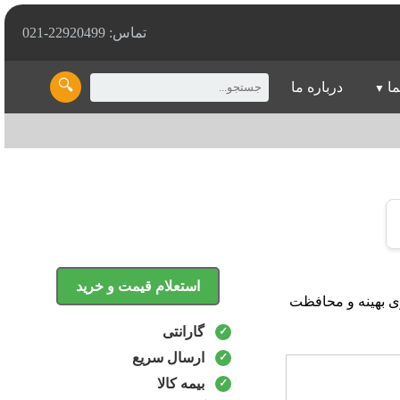
تماس: 22920499-021
🔍
ما
درباره ما
استعلام قیمت و خرید
د روانکاری بهینه و محافظت
گارانتی
ارسال سریع
بیمه کالا