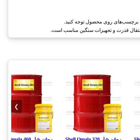
به برچسب‌های روی محصول توجه کنید.
❯
روغن شل Shell Omala 320
روغن شل Shell Omala 460