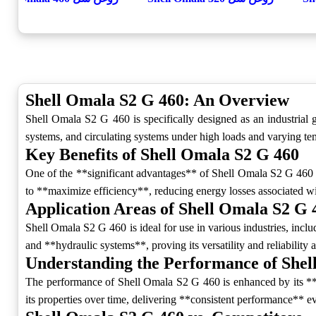
Shell Omala S2 G 460: An Overview
Shell Omala S2 G 460 is specifically designed as an industrial g
systems, and circulating systems under high loads and varying te
Key Benefits of Shell Omala S2 G 460
One of the **significant advantages** of Shell Omala S2 G 460 is 
to **maximize efficiency**, reducing energy losses associated wit
Application Areas of Shell Omala S2 G 
Shell Omala S2 G 460 is ideal for use in various industries, incl
and **hydraulic systems**, proving its versatility and reliability a
Understanding the Performance of Shel
The performance of Shell Omala S2 G 460 is enhanced by its **ad
its properties over time, delivering **consistent performance** 