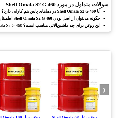
سوالات متداول در مورد Shell Omala S2 G 460
آیا Shell Omala S2 G 460 در دماهای پایین هم کارایی دارد؟
ب
چگونه می‌توان از اصل بودن Shell Omala S2 G 460 اطمینان حاصل کرد؟
این روغن برای چه ماشین‌آلاتی مناسب است؟
Shell Omala S2 G 460 برای انواع مختلف ماشین‌آلات صنعتی، از جمله سیستم‌های انتقال قدرت و تجهیزات سنگین مناسب است.
❮
روغن شل Shell Omala 68
روغن شل Shell Omala 100