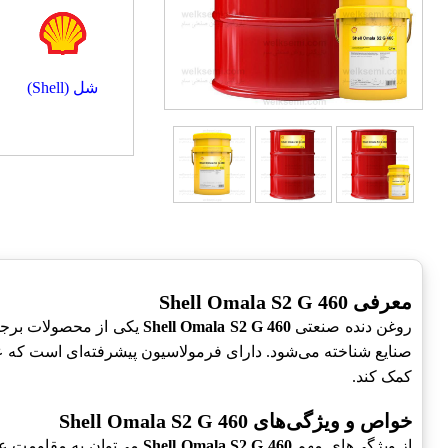
شل (Shell)
معرفی Shell Omala S2 G 460
روغن دنده صنعتی
Shell Omala S2 G 460
یکی از محصولات برجست
صنایع شناخته می‌شود. دارای فرمولاسیون پیشرفته‌ای است که عمل
کمک کند.
خواص و ویژگی‌های Shell Omala S2 G 460
از ویژگی‌های مهم
Shell Omala S2 G 460
می‌توان به مقاومت عا