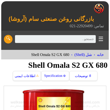
بازرگانی روغن صنعتی سام (آروشا)
تماس: 22920499-021
☰
🔍
Shell Omala S2 GX 680
خانه
شل (Shell)
Shell Omala S2 GX 680
⚠️
Specification
📄
توضیحات
⚙️
اطلاعات ایمنی