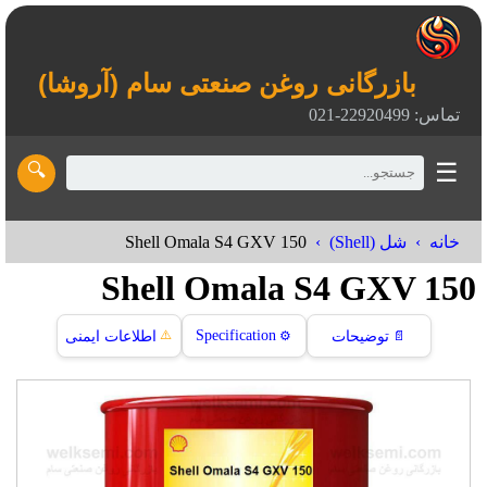
بازرگانی روغن صنعتی سام (آروشا)
تماس: 22920499-021
☰
🔍
Shell Omala S4 GXV 150
خانه
شل (Shell)
Shell Omala S4 GXV 150
⚠️
Specification
📄
توضیحات
⚙️
اطلاعات ایمنی