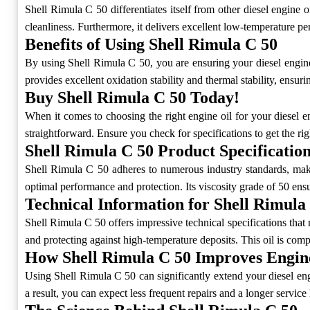
Shell Rimula C 50 differentiates itself from other diesel engine 
cleanliness. Furthermore, it delivers excellent low-temperature pe
Benefits of Using Shell Rimula C 50
By using Shell Rimula C 50, you are ensuring your diesel engine op
provides excellent oxidation stability and thermal stability, ensurin
Buy Shell Rimula C 50 Today!
When it comes to choosing the right engine oil for your diesel en
straightforward. Ensure you check for specifications to get the rig
Shell Rimula C 50 Product Specificatio
Shell Rimula C 50 adheres to numerous industry standards, makin
optimal performance and protection. Its viscosity grade of 50 ens
Technical Information for Shell Rimula
Shell Rimula C 50 offers impressive technical specifications that 
and protecting against high-temperature deposits. This oil is comp
How Shell Rimula C 50 Improves Engin
Using Shell Rimula C 50 can significantly extend your diesel eng
a result, you can expect less frequent repairs and a longer service 