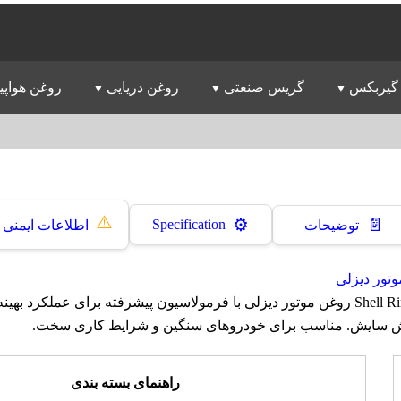
گیربکس
گریس صنعتی
روغن دریایی
روغن هواپی
⚠️
📄
⚙️
Specification
توضیحات
اطلاعات ایمنی
تور دیزلی
روغن شل Shell Rimula C 50 روغن موتور دیزلی با فرمولاسیون پیشرفته برای عملکر
اهش سایش. مناسب برای خودروهای سنگین و شرایط کاری سخت.
راهنمای بسته بندی