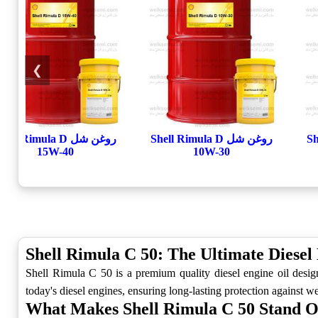
❯
She
روغن شل Shell Rimula D
روغن شل hell Rimula D
15W-40
10W-30
Shell Rimula C 50: The Ultimate Diesel
Shell Rimula C 50 is a premium quality diesel engine oil desi
today's diesel engines, ensuring long-lasting protection against we
What Makes Shell Rimula C 50 Stand O