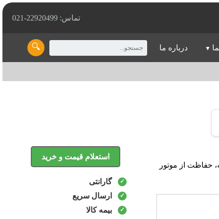
تماس: 22920499-021
🔍
ما
درباره ما
استعلام قیمت و خرید
د بهینه، حفاظت از موتور
گارانتی
ارسال سریع
بیمه کالا