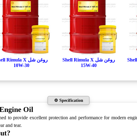
Shell 
روغن شل Shell Rimula X
روغن شل ll Rimula X
10W-30
15W-40
⚙️ Specification
 Engine Oil
gned to provide excellent protection and performance for modern engi
ar and tear.
ut?