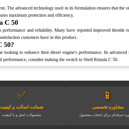
nt. The advanced technology used in its formulation ensures that the oi
nsures maximum protection and efficiency.
a C 50
 performance and reliability. Many have reported improved throttle r
satisfaction customers have in this product.
C 50?
 looking to enhance their diesel engine's performance. Its advanced 
and performance, consider making the switch to Shell Rimula C 50.
✅
📱
مشاوره تخصصی
ضمانت اصالت و کیفیت
ه حرفه‌ای برای انتخاب محصول
محصولات اصل و با کیفیت