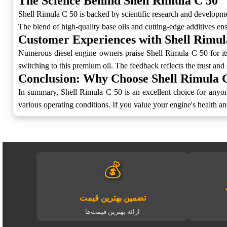
The Science Behind Shell Rimula C 50
Shell Rimula C 50 is backed by scientific research and developme
The blend of high-quality base oils and cutting-edge additives e
Customer Experiences with Shell Rimul
Numerous diesel engine owners praise Shell Rimula C 50 for its
switching to this premium oil. The feedback reflects the trust and 
Conclusion: Why Choose Shell Rimula 
In summary, Shell Rimula C 50 is an excellent choice for anyone
various operating conditions. If you value your engine's health 
💰
تضمین بهترین قیمت
ارائه بهترین قیمت‌ها