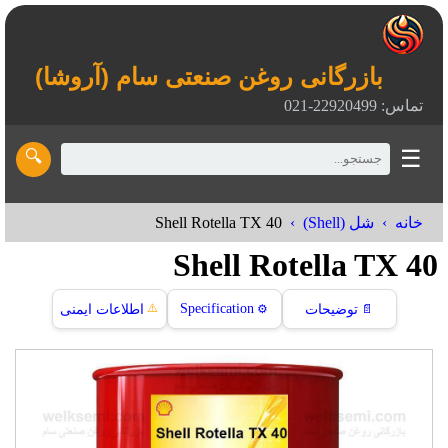
بازرگانی روغن صنعتی سام (آروشا)
تماس: 22920499-021
☰
🔍
Shell Rotella TX 40
خانه
شل (Shell)
Shell Rotella TX 40
⚠️
Specification
📄
توضیحات
⚙️
اطلاعات ایمنی