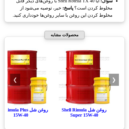
سوال:
آیا Shell Rotella TX 40 با روغن‌های دیگر قابل
مخلوط کردن است؟
پاسخ:
خیر، توصیه می‌شود از
مخلوط کردن این روغن با سایر روغن‌ها خودداری کنید.
محصولات مشابه
❯
❮
روغن شل Shell Rimula
روغن شل l Rimula Plus
15W-40
Super 15W-40