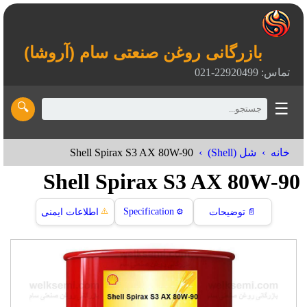
بازرگانی روغن صنعتی سام (آروشا)
تماس: 22920499-021
☰
🔍
Shell Spirax S3 AX 80W-90
خانه
شل (Shell)
Shell Spirax S3 AX 80W-90
⚠️
Specification
📄
توضیحات
⚙️
اطلاعات ایمنی