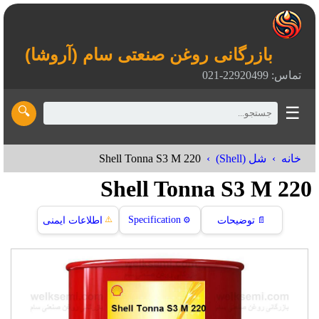
بازرگانی روغن صنعتی سام (آروشا)
تماس: 22920499-021
☰
🔍
Shell Tonna S3 M 220
خانه
شل (Shell)
Shell Tonna S3 M 220
⚠️
Specification
📄
توضیحات
⚙️
اطلاعات ایمنی