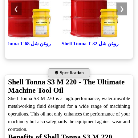
❯
❮
روغن شل Shell Tonna T 32
روغن شل Shell Tonna T 68
⚙️ Specification
Shell Tonna S3 M 220 - The Ultimate
Machine Tool Oil
Shell Tonna S3 M 220 is a high-performance, water-miscible
metalworking fluid designed for a wide range of machining
operations. This oil not only enhances the performance of your
machinery but also safeguards the equipment against wear and
corrosion.
Benefits of Shell Tonna S3 M 220