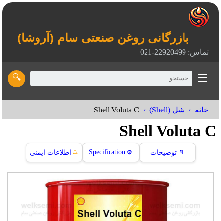
بازرگانی روغن صنعتی سام (آروشا)
تماس: 22920499-021
☰
🔍
Shell Voluta C
خانه
شل (Shell)
Shell Voluta C
⚠️
Specification
📄
توضیحات
⚙️
اطلاعات ایمنی