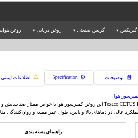
گیربکس
گریس صنعتی
روغن دریایی
روغن هواپی
⚠️
📄
⚙️
Specification
توضیحات
اطلاعات ایمنی
مپرسور هوا
روغن تگزاکو Texaco CETUS PAO 46 این روغن کمپرسور هوا با خواص ممتاز ضد
د عالی در دماهای بالا و پایین، طول عمر مفید، و روان‌کنندگی مناس
راهنمای بسته بندی