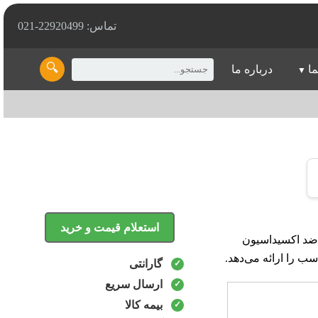
تماس: 22920499-021
🔍
ما
درباره ما
استعلام قیمت و خرید
 سایش و ضد اکسیداسیون
ب را ارائه می‌دهد.
گارانتی
ارسال سریع
بیمه کالا