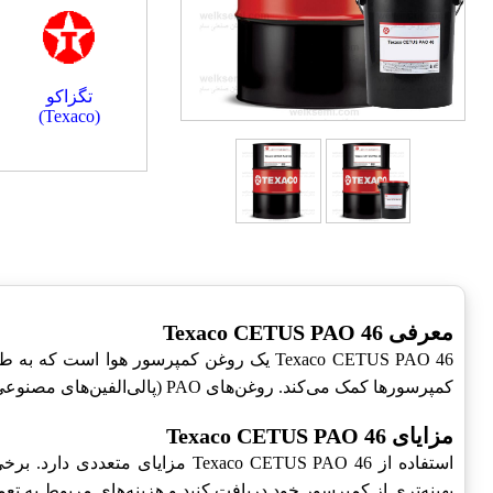
تگزاکو
(Texaco)
معرفی Texaco CETUS PAO 46
Texaco CETUS PAO 46 یک روغن کمپرسور هو
کمپرسورها کمک می‌کند. روغن‌های PAO (پالی‌الفین‌های مصنوعی) به دلیل خواص ویژه‌شان، از جمله ثبات حرارتی و مقاومت در برابر اکسیداسیون، برای این گونه کاربردها بسیار مناسب هستند.
مزایای Texaco CETUS PAO 46
استفاده از Texaco CETUS PAO 46 مزایای متعددی دارد. برخی از این مزایا شامل
بهینه‌تری از کمپرسور خود دریافت کنید و هزینه‌های مربوط به تعم