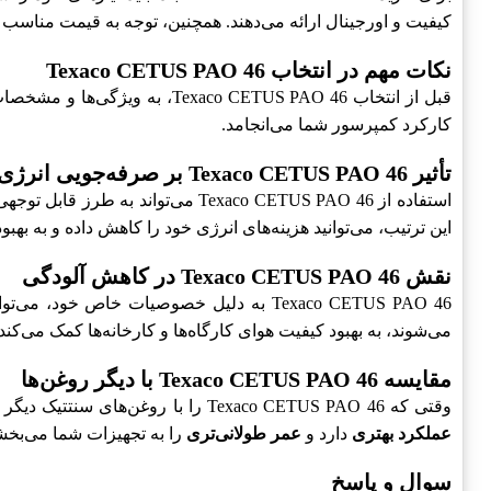
کیفیت و اورجینال ارائه می‌دهند. همچنین، توجه به قیمت مناس
نکات مهم در انتخاب Texaco CETUS PAO 46
قبل از انتخاب Texaco CETUS PAO 46، به ویژگی‌ها و مشخصات فنی آن توجه کنید. این نکات شامل
کارکرد کمپرسور شما می‌انجامد.
تأثیر Texaco CETUS PAO 46 بر صرفه‌جویی انرژی
استفاده از Texaco CETUS PAO 46 
این ترتیب، می‌توانید هزینه‌های انرژی خود را کاهش داده و به بهبو
نقش Texaco CETUS PAO 46 در کاهش آلودگی
Texaco CETUS PAO 46 به دلیل خصوصیات خ
می‌شوند، به بهبود کیفیت هوای کارگاه‌ها و کارخانه‌ها کمک می‌کند.
مقایسه Texaco CETUS PAO 46 با دیگر روغن‌ها
وقتی که Texaco CETUS PAO 46 را با روغن‌های سنتتیک دیگر مقایسه می‌کنید، می‌توانید به کیفیت و عملکرد بی‌نظیر آن پی ببرید. Texaco CETUS PAO 46 معمولاً در مقایسه با روغن‌های معدنی،
عملکرد بهتری
دارد و
عمر طولانی‌تری
را به تجهیزات شما می‌بخش
سوال و پاسخ