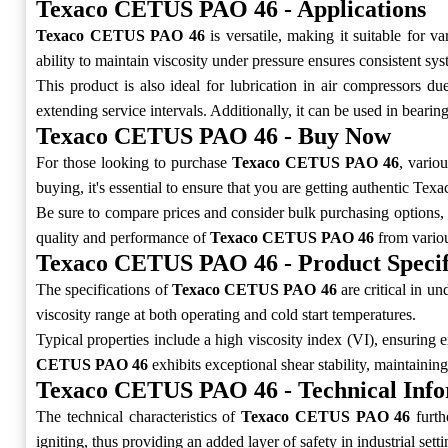
Texaco CETUS PAO 46 - Applications
Texaco CETUS PAO 46
is versatile, making it suitable for v
ability to maintain viscosity under pressure ensures consistent sy
This product is also ideal for lubrication in air compressors due
extending service intervals. Additionally, it can be used in bearin
Texaco CETUS PAO 46 - Buy Now
For those looking to purchase
Texaco CETUS PAO 46
, vario
buying, it's essential to ensure that you are getting authentic Tex
Be sure to compare prices and consider bulk purchasing options, 
quality and performance of
Texaco CETUS PAO 46
from variou
Texaco CETUS PAO 46 - Product Specif
The specifications of
Texaco CETUS PAO 46
are critical in un
viscosity range at both operating and cold start temperatures.
Typical properties include a high viscosity index (VI), ensuring 
CETUS PAO 46
exhibits exceptional shear stability, maintainin
Texaco CETUS PAO 46 - Technical Info
The technical characteristics of
Texaco CETUS PAO 46
furth
igniting, thus providing an added layer of safety in industrial setti