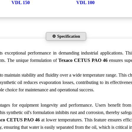
VDL 150
VDL 100
⚙️ Specification
ts exceptional performance in demanding industrial applications. This
ants. The unique formulation of
Texaco CETUS PAO 46
ensures supe
y to maintain stability and fluidity over a wide temperature range. This c
synthetic oil reduces evaporation losses, contributing to its effective
able choice for maintenance and operational success.
ages for equipment longevity and performance. Users benefit from 
This synthetic oil's formulation inhibits rust and corrosion, thereby saf
aco CETUS PAO 46
at lower temperatures. This feature ensures effic
y, ensuring that water is easily separated from the oil, which is critica