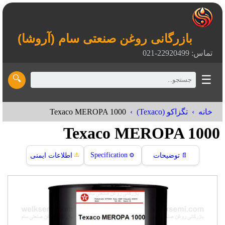
بازرگانی روغن صنعتی سام (آروشا)
تماس: 22920499-021
☰
🔍
Texaco MEROPA 1000
خانه
تگزاکو (Texaco)
Texaco MEROPA 1000
⚠️
Specification
📄
توضیحات
⚙️
اطلاعات ایمنی