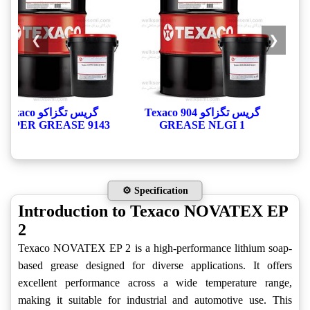
❯
❮
گریس تگزاکو Texaco 904
گریس تگزاکو Texaco
OPPER GREASE 9143
GREASE NLGI 1
⚙️ Specification
Introduction to Texaco NOVATEX EP
2
Texaco NOVATEX EP 2 is a high-performance lithium soap-
based grease designed for diverse applications. It offers
excellent performance across a wide temperature range,
making it suitable for industrial and automotive use. This