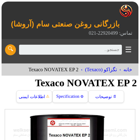
بازرگانی روغن صنعتی سام (آروشا)
تماس: 22920499-021
☰
🔍
Texaco NOVATEX EP 2
خانه
تگزاکو (Texaco)
Texaco NOVATEX EP 2
⚠️
Specification
📄
توضیحات
⚙️
اطلاعات ایمنی