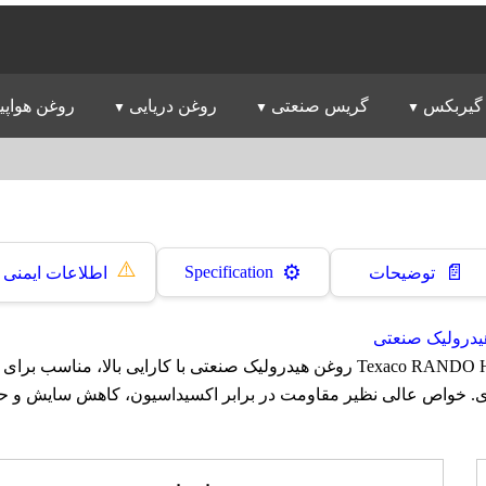
گیربکس
گریس صنعتی
روغن دریایی
روغن هواپی
⚠️
📄
⚙️
Specification
توضیحات
اطلاعات ایمنی
یدرولیک صنعتی
روغن تگزاکو Texaco RANDO HDZ 32 روغن هیدرولیک صنعتی با کارایی بالا، مناس
ی. خواص عالی نظیر مقاومت در برابر اکسیداسیون، کاهش سایش و حف