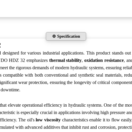
⚙️ Specification
2
gned for various industrial applications. This product stands out du
 RANDO HDZ 32 emphasizes
thermal stability
,
oxidation resistance
, a
to meet the rigorous demands of modern hydraulic systems, ensuring rel
patible with both conventional and synthetic seal materials, reduc
cant wear protection, ensuring the longevity of critical components. 
e downtime.
levate operational efficiency in hydraulic systems. One of the most 
ristic is especially crucial in applications involving high pressure and
iciency. The oil's
low viscosity
characteristics enable it to flow eas
rmulated with advanced additives that inhibit rust and corrosion, protect