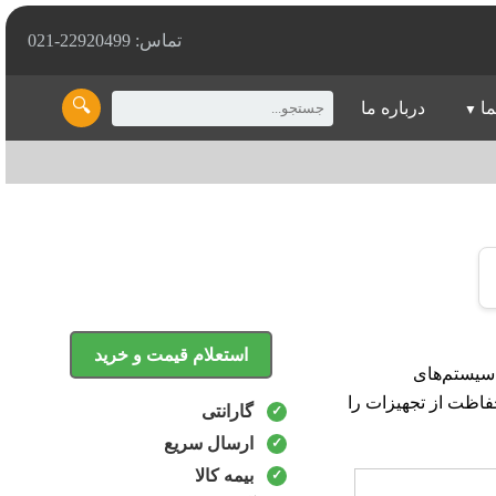
تماس: 22920499-021
🔍
ما
درباره ما
استعلام قیمت و خرید
ب برای سیستم‌های
اظت از تجهیزات را
گارانتی
ارسال سریع
بیمه کالا