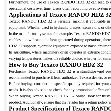
Furthermore, the use of Texaco RANDO HDZ 32 can lead to ext
operational costs over time. Users often report improved syste
Applications of Texaco RANDO HDZ 3
Texaco RANDO HDZ 32 is versatile, making it applicable in vari
equipment. Whether used in hydraulic presses, excavators, or 
In the manufacturing sector, for example, Texaco RANDO HDZ 32 ai
enables it to withstand the heat generated during operations, th
HDZ 32 supports hydraulic equipment exposed to harsh environme
In agriculture, where machinery often operates in extreme condi
varying temperatures makes it a reliable choice, whether for summ
How to Buy Texaco RANDO HDZ 32
Purchasing Texaco RANDO HDZ 32 is a straightforward process,
recommended to purchase it from authorized Texaco dealers or rec
Before buying, consider the specific quantity required for yo
needs. It is also advisable to check for any promotional offers or
When buying Texaco RANDO HDZ 32 online, look for trusted retai
product. Additionally, ensure that the retailer has a return policy
Product Specification of Texaco RAN