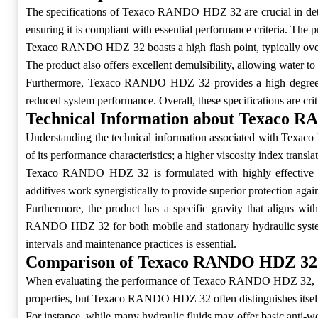
The specifications of Texaco RANDO HDZ 32 are crucial in determ
ensuring it is compliant with essential performance criteria. The p
Texaco RANDO HDZ 32 boasts a high flash point, typically over 
The product also offers excellent demulsibility, allowing water to s
Furthermore, Texaco RANDO HDZ 32 provides a high degree of pr
reduced system performance. Overall, these specifications are cr
Technical Information about Texaco 
Understanding the technical information associated with Texac
of its performance characteristics; a higher viscosity index trans
Texaco RANDO HDZ 32 is formulated with highly effective addi
additives work synergistically to provide superior protection agai
Furthermore, the product has a specific gravity that aligns w
RANDO HDZ 32 for both mobile and stationary hydraulic systems,
intervals and maintenance practices is essential.
Comparison of Texaco RANDO HDZ 32 
When evaluating the performance of Texaco RANDO HDZ 32, it is b
properties, but Texaco RANDO HDZ 32 often distinguishes itself w
For instance, while many hydraulic fluids may offer basic anti-