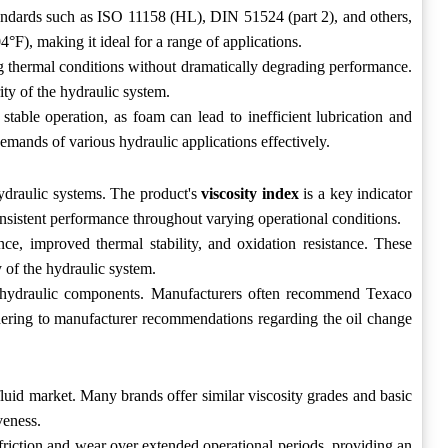
tandards such as ISO 11158 (HL), DIN 51524 (part 2), and others,
4°F), making it ideal for a range of applications.
 thermal conditions without dramatically degrading performance.
rity of the hydraulic system.
ble operation, as foam can lead to inefficient lubrication and
mands of various hydraulic applications effectively.
ydraulic systems. The product's
viscosity index
is a key indicator
consistent performance throughout varying operational conditions.
, improved thermal stability, and oxidation resistance. These
y of the hydraulic system.
ous hydraulic components. Manufacturers often recommend Texaco
hering to manufacturer recommendations regarding the oil change
uid market. Many brands offer similar viscosity grades and basic
veness.
riction and wear over extended operational periods, providing an