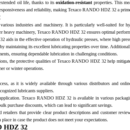
ended oil life, thanks to its
oxidation-resistant
properties. This me
m responsiveness and reliability, making Texaco RANDO HDZ 32 a prime
2
ous industries and machinery. It is particularly well-suited for hyd
other heavy machinery, Texaco RANDO HDZ 32 ensures optimal performan
ds in the effective operation of hydraulic presses, where high pressur
ereby maintaining its excellent lubricating properties over time. Addit
nts, ensuring dependable lubrication in challenging conditions.
tions, the protective qualities of Texaco RANDO HDZ 32 help mitigate w
er or winter operations.
 as it is widely available through various distributors and online 
ognized lubricants suppliers.
ur application. Texaco RANDO HDZ 32 is available in various packagi
 bulk purchase discounts, which can lead to significant savings.
lers that provide clear product descriptions and customer reviews. 
 in place in case the product does not meet your expectations.
DO HDZ 32