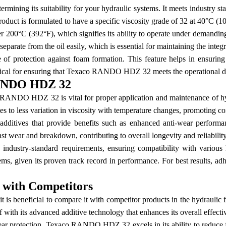
ining its suitability for your hydraulic systems. It meets industry s
roduct is formulated to have a specific viscosity grade of 32 at 40°C (10
200°C (392°F), which signifies its ability to operate under demanding
eparate from the oil easily, which is essential for maintaining the integ
otection against foam formation. This feature helps in ensuring sta
itical for ensuring that Texaco RANDO HDZ 32 meets the operational de
RANDO HDZ 32
o RANDO HDZ 32 is vital for proper application and maintenance of h
lates to less variation in viscosity with temperature changes, promoting 
tives that provide benefits such as enhanced anti-wear performance
nst wear and breakdown, contributing to overall longevity and reliabilit
ith industry-standard requirements, ensuring compatibility with vari
 given its proven track record in performance. For best results, ad
with Competitors
eneficial to compare it with competitor products in the hydraulic fl
ith its advanced additive technology that enhances its overall effecti
wear protection, Texaco RANDO HDZ 32 excels in its ability to reduce f