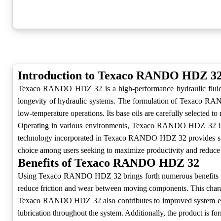
Introduction to Texaco RANDO HDZ 3
Texaco RANDO HDZ 32 is a high-performance hydraulic fluid desi
longevity of hydraulic systems. The formulation of Texaco
low-temperature operations. Its base oils are carefully selected 
Operating in various environments, Texaco RANDO HDZ 32 is com
technology incorporated in Texaco RANDO HDZ 32 provides signifi
choice among users seeking to maximize productivity and reduc
Benefits of Texaco RANDO HDZ 32
Using Texaco RANDO HDZ 32 brings forth numerous benefits that e
reduce friction and wear between moving components. This characte
Texaco RANDO HDZ 32 also contributes to improved system eff
lubrication throughout the system. Additionally, the product is fo