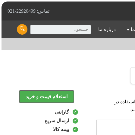
تماس: 22920499-021
🔍
ما
درباره ما
استعلام قیمت و خرید
ای استفاده در
د.
گارانتی
ارسال سریع
بیمه کالا