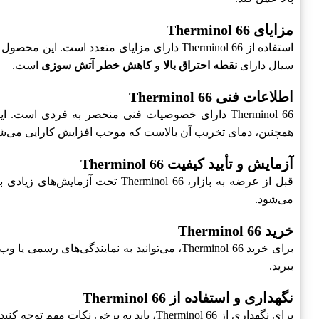
مزایای Therminol 66
استفاده از Therminol 66 دارای مزایای متعدد است. این محصول
سیال دارای
نقطه احتراق بالا
و
کاهش خطر آتش سوزی
است.
اطلاعات فنی Therminol 66
Therminol 66 دارای خصوصیات فنی منحصر به فردی است. این محصول
همچنین، دمای تخریب آن بالاست که موجب افزایش کارایی می‌ش
آزمایش و تأیید کیفیت Therminol 66
قبل از عرضه به بازار، Therminol 66 تحت آزمایش‌های زیادی برای بررسی کیفیت و عملکرد قرار می‌گیرد. این آزمایش‌ها شامل
می‌شود.
خرید Therminol 66
برای خرید Therminol 66، می‌توانید به نمایندگی‌های رسمی یا وب‌سایت‌های معتبر مراجعه کنید. قبل از خرید، پیشنهاد می‌شود که از
ببرید.
نگهداری و استفاده از Therminol 66
برای نگهداری از Therminol 66، باید به برخی نکات مهم توجه کنید. این محصول باید در