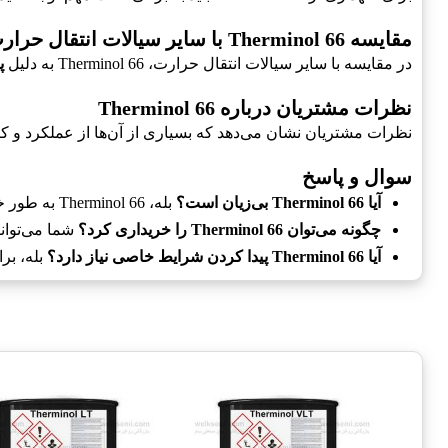
مقایسه Therminol 66 با سایر سیالات انتقال حرارت
در مقایسه با سایر سیالات انتقال حرارت، Therminol 66 به دلیل
پ
نظرات مشتریان درباره Therminol 66
نظرات مشتریان نشان می‌دهد که بسیاری از آن‌ها از عملکرد و کیفیت Therminol 66 کاملاً راضی هستند. 
سوال و پاسخ
آیا Therminol 66 بی‌زیان است؟
بله، Therminol 66 به طور خاص برای استفاده در صنایع مختلف طراحی شده است و به عنوان یک محصول بی‌زیان شناخته می‌شود.
چگونه می‌توان Therminol 66 را خریداری کرد؟
شما می‌توانید Therminol 66 را از نمایندگی‌های رسمی یا وب‌سایت‌های معتبر
آیا Therminol 66 پیدا کردن شرایط خاصی نیاز دارد؟
بله، برای نگهداری از Therminol 66، باید 