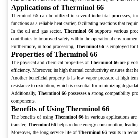
Applications of Therminol 66
Therminol 66 can be utilized in several industrial processes, i
functions as a reliable heat carrier, facilitating reactions that requ
In the oil and gas sector,
Therminol 66
supports various proc
contributes to improved safety within the operational environment
Furthermore, in food processing,
Therminol 66
is employed for h
Properties of Therminol 66
The physical and chemical properties of
Therminol 66
are pivota
efficiency. Moreover, its high thermal conductivity ensures that he
Another beneficial property is its low vapor pressure at high te
resistance to oxidation, which is essential for minimizing degradat
Additionally,
Therminol 66
possesses a strong compatibility pro
components.
Benefits of Using Therminol 66
The benefits of using
Therminol 66
in various applications are
transfer,
Therminol 66
helps reduce energy consumption, leading t
Moreover, the long service life of
Therminol 66
results in redu