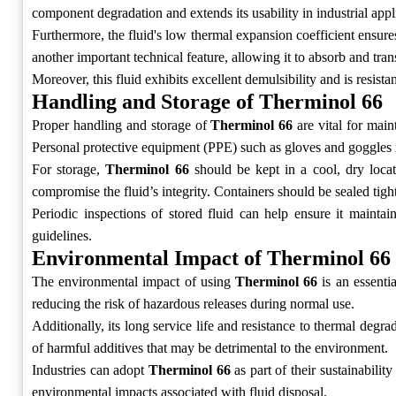
component degradation and extends its usability in industrial appl
Furthermore, the fluid's low thermal expansion coefficient ensure
another important technical feature, allowing it to absorb and tran
Moreover, this fluid exhibits excellent demulsibility and is resist
Handling and Storage of Therminol 66
Proper handling and storage of
Therminol 66
are vital for main
Personal protective equipment (PPE) such as gloves and goggles i
For storage,
Therminol 66
should be kept in a cool, dry locat
compromise the fluid’s integrity. Containers should be sealed tig
Periodic inspections of stored fluid can help ensure it mainta
guidelines.
Environmental Impact of Therminol 66
The environmental impact of using
Therminol 66
is an essentia
reducing the risk of hazardous releases during normal use.
Additionally, its long service life and resistance to thermal degr
of harmful additives that may be detrimental to the environment.
Industries can adopt
Therminol 66
as part of their sustainabilit
environmental impacts associated with fluid disposal.