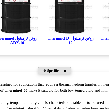
روغن ترمینول Therminol D-
روغن ترمینول minol
ADX-10
12
⚙️ Specification
igned for applications that require a thermal medium transferring heat eff
s of
Therminol 66
make it suitable for both low-temperature and high-
ating temperature range. This characteristic enables it to be used in 
igned to minimize the risk of thermal degradation, ensuring long service 