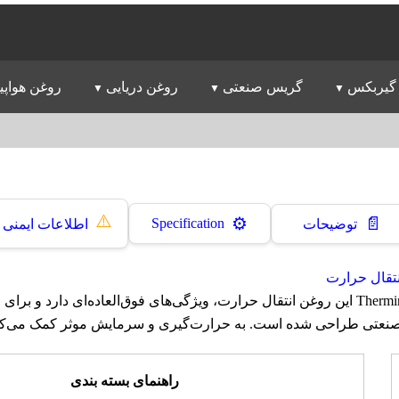
گیربکس
گریس صنعتی
روغن دریایی
روغن هواپی
⚠️
📄
⚙️
Specification
توضیحات
اطلاعات ایمنی
تقال حرارت
روغن ترمینول Therminol 66 این روغن انتقال حرارت، ویژگی‌های فوق‌العاده‌ای دارد و بر
نعتی طراحی شده است. به حرارت‌گیری و سرمایش موثر کمک می‌کن
راهنمای بسته بندی