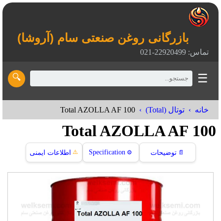
بازرگانی روغن صنعتی سام (آروشا)
تماس: 22920499-021
☰
🔍
Total AZOLLA AF 100
خانه
توتال (Total)
Total AZOLLA AF 100
⚠️
Specification
📄
توضیحات
⚙️
اطلاعات ایمنی