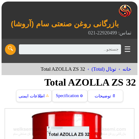
بازرگانی روغن صنعتی سام (آروشا)
تماس: 22920499-021
☰
🔍
Total AZOLLA ZS 32
خانه
توتال (Total)
Total AZOLLA ZS 32
⚠️
Specification
📄
توضیحات
⚙️
اطلاعات ایمنی