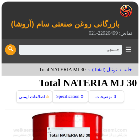
بازرگانی روغن صنعتی سام (آروشا)
تماس: 22920499-021
☰
🔍
Total NATERIA MJ 30
خانه
توتال (Total)
Total NATERIA MJ 30
⚠️
Specification
📄
توضیحات
⚙️
اطلاعات ایمنی