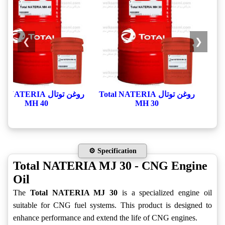
❯
❮
روغن توتال Total NATERIA
روغن توتال l NATERIA
MH 40
MH 30
⚙️ Specification
Total NATERIA MJ 30 - CNG Engine
Oil
The
Total NATERIA MJ 30
is a specialized engine oil
suitable for CNG fuel systems. This product is designed to
enhance performance and extend the life of CNG engines.