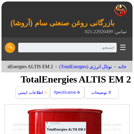
بازرگانی روغن صنعتی سام (آروشا)
تماس: 22920499-021
☰
🔍
TotalEnergies ALTIS EM 2
خانه
توتال انرژی (TotalEnergies)
TotalEnergies ALTIS EM 2
⚠️
Specification
📄
توضیحات
⚙️
اطلاعات ایمنی