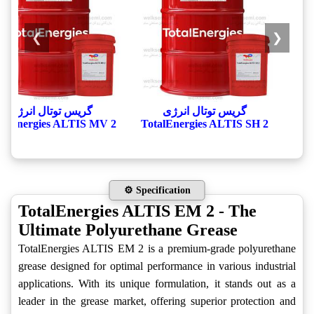
❯
❮
گریس توتال انرژی
گریس توتال انرژی
talEnergies ALTIS MV 2
TotalEnergies ALTIS SH 2
⚙️ Specification
TotalEnergies ALTIS EM 2 - The
Ultimate Polyurethane Grease
TotalEnergies ALTIS EM 2 is a premium-grade polyurethane
grease designed for optimal performance in various industrial
applications. With its unique formulation, it stands out as a
leader in the grease market, offering superior protection and