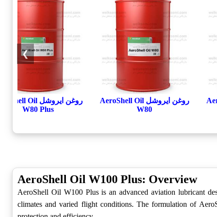
❯
AeroSh
روغن ایروشل AeroShell Oil
روغن ایروشل oShell Oil
W80 Plus
W80
AeroShell Oil W100 Plus: Overview
AeroShell Oil W100 Plus is an advanced aviation lubricant desig
climates and varied flight conditions. The formulation of Aero
protection and efficiency.