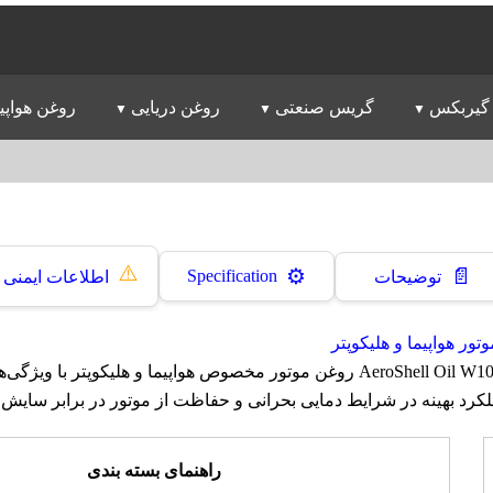
گیربکس
گریس صنعتی
روغن دریایی
روغن هواپی
⚠️
📄
⚙️
Specification
توضیحات
اطلاعات ایمنی
تور هواپیما و هلیکوپتر
روغن ایروشل AeroShell Oil W100 Plus روغن موتور مخصوص هواپیما و هلیکوپتر 
رد بهینه در شرایط دمایی بحرانی و حفاظت از موتور در برابر سایش
راهنمای بسته بندی