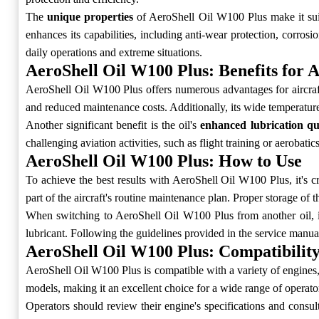
The
unique properties
of AeroShell Oil W100 Plus make it suita
enhances its capabilities, including anti-wear protection, corros
daily operations and extreme situations.
AeroShell Oil W100 Plus: Benefits for 
AeroShell Oil W100 Plus offers numerous advantages for aircraft 
and reduced maintenance costs. Additionally, its wide temperature
Another significant benefit is the oil's
enhanced lubrication qua
challenging aviation activities, such as flight training or aerobat
AeroShell Oil W100 Plus: How to Use
To achieve the best results with AeroShell Oil W100 Plus, it's 
part of the aircraft's routine maintenance plan. Proper storage of the
When switching to AeroShell Oil W100 Plus from another oil, i
lubricant. Following the guidelines provided in the service manua
AeroShell Oil W100 Plus: Compatibilit
AeroShell Oil W100 Plus is compatible with a variety of engines, 
models, making it an excellent choice for a wide range of operato
Operators should review their engine's specifications and consult 