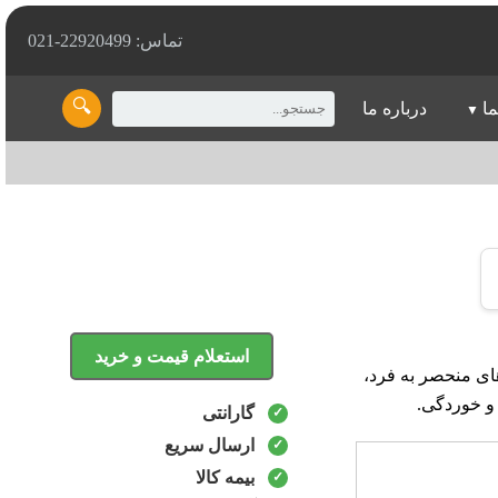
تماس: 22920499-021
🔍
ما
درباره ما
استعلام قیمت و خرید
با ویژگی‌های منحصر به فرد،
 و خوردگی.
گارانتی
ارسال سریع
بیمه کالا