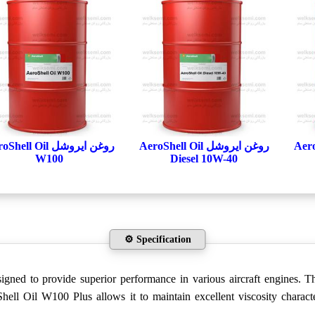
AeroShel
روغن ایروشل AeroShell Oil
روغن ایروشل ell Oil
W100
Diesel 10W-40
⚙️ Specification
ned to provide superior performance in various aircraft engines. This
Shell Oil W100 Plus allows it to maintain excellent viscosity charact