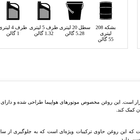
بشکه 208
سطل 20 لیتری
ظرف 5 لیتری
ظرف 4 لیتری
لیتری
5.28 گالن
1.32 گالن
1 گالن
55 گالن
وغن‌های هواگرد در بازار است. این روغن مخصوص موتورهای هواپیما طراحی شده 
آن کمک کند.
 که این روغن حاوی ترکیبات ویژه‌ای است که به جلوگیری از سای
بی دارد.