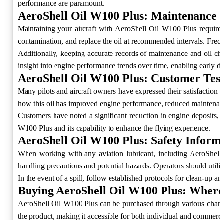
performance are paramount.
AeroShell Oil W100 Plus: Maintenance 
Maintaining your aircraft with AeroShell Oil W100 Plus requires 
contamination, and replace the oil at recommended intervals. Freq
Additionally, keeping accurate records of maintenance and oil cha
insight into engine performance trends over time, enabling early de
AeroShell Oil W100 Plus: Customer Tes
Many pilots and aircraft owners have expressed their satisfaction
how this oil has improved engine performance, reduced maintenanc
Customers have noted a significant reduction in engine deposits,
W100 Plus and its capability to enhance the flying experience.
AeroShell Oil W100 Plus: Safety Inform
When working with any aviation lubricant, including AeroShell O
handling precautions and potential hazards. Operators should util
In the event of a spill, follow established protocols for clean-up 
Buying AeroShell Oil W100 Plus: Wher
AeroShell Oil W100 Plus can be purchased through various channels
the product, making it accessible for both individual and commerc