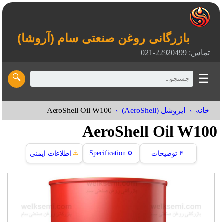
بازرگانی روغن صنعتی سام (آروشا)
تماس: 22920499-021
☰
🔍
AeroShell Oil W100
خانه
ایروشل (AeroShell)
AeroShell Oil W100
⚠️
Specification
📄
توضیحات
⚙️
اطلاعات ایمنی