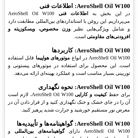
AeroShell Oil W100: اطلاعات فنی
در این بخش به
اطلاعات فنی
AeroShell Oil W100
می‌پردازیم. این روغن با استانداردهای بین‌المللی مطابقت دارد
و شامل ویژگی‌هایی نظیر
وزن مخصوص، ویسکوزیته و
افزودنی‌های مقاومتی
است.
AeroShell Oil W100: کاربردها
AeroShell Oil W100 در انواع
موتورهای هواپیما
قابل استفاده
است. این محصول برای استفاده در موتورهای پیستونی و
توربینی بسیار مناسب است و عملکرد بهینه‌ای ارائه می‌دهد.
AeroShell Oil W100: نحوه نگهداری
برای حفظ
کیفیت و کارایی
AeroShell Oil W100، لازم است
آن را در جای خشک و خنک نگهداری کنید و از قرار دادن آن در
معرض نور مستقیم خورشید و حرارت شدید پرهیز کنید.
AeroShell Oil W100: گواهینامه‌ها و تأییدیه‌ها
AeroShell Oil W100 دارای
گواهینامه‌های بین‌المللی
و