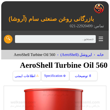
بازرگانی روغن صنعتی سام (آروشا)
تماس: 22920499-021
☰
🔍
AeroShell Turbine Oil 560
خانه
ایروشل (AeroShell)
AeroShell Turbine Oil 560
⚠️
Specification
📄
توضیحات
⚙️
اطلاعات ایمنی