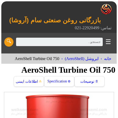
بازرگانی روغن صنعتی سام (آروشا)
تماس: 22920499-021
☰
🔍
AeroShell Turbine Oil 750
خانه
ایروشل (AeroShell)
AeroShell Turbine Oil 750
⚠️
Specification
📄
توضیحات
⚙️
اطلاعات ایمنی