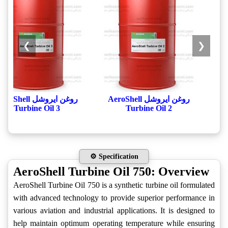
❯
❮
روغن ایروشل AeroShell
روغن ایروشل roShell
Turbine Oil 3
Turbine Oil 2
⚙️ Specification
AeroShell Turbine Oil 750: Overview
AeroShell Turbine Oil 750 is a synthetic turbine oil formulated
with advanced technology to provide superior performance in
various aviation and industrial applications. It is designed to
help maintain optimum operating temperature while ensuring