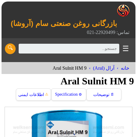
بازرگانی روغن صنعتی سام (آروشا)
تماس: 22920499-021
☰
🔍
Aral Sulnit HM 9
خانه
آرال (Aral)
Aral Sulnit HM 9
⚠️
Specification
📄
توضیحات
⚙️
اطلاعات ایمنی