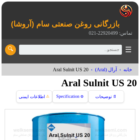
بازرگانی روغن صنعتی سام (آروشا)
تماس: 22920499-021
☰
🔍
Aral Sulnit US 20
خانه
آرال (Aral)
Aral Sulnit US 20
⚠️
Specification
📄
توضیحات
⚙️
اطلاعات ایمنی