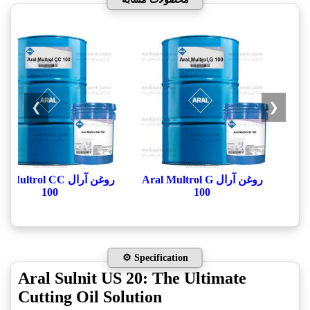
❯
❮
روغن آرال Aral Multrol G
روغن آرال  Multrol CC
100
100
⚙️ Specification
Aral Sulnit US 20: The Ultimate
Cutting Oil Solution