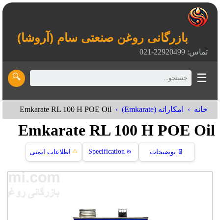
بازرگانی روغن صنعتی سام (آروشا)
تماس: 22920499-021
☰
🔍
Emkarate RL 100 H POE Oil
خانه
امکاراته (Emkarate)
Emkarate RL 100 H POE Oil
⚠️
Specification
📄
توضیحات
⚙️
اطلاعات ایمنی