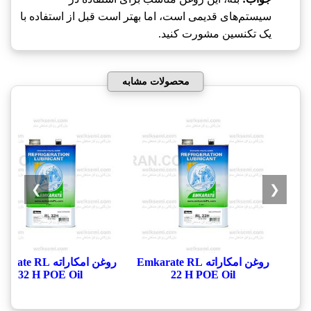
سیستم‌های قدیمی است، اما بهتر است قبل از استفاده با
یک تکنسین مشورت کنید.
محصولات مشابه
❯
❮
روغن امکاراته Emkarate RL
روغن امکاراته te RL
32 H POE Oil
22 H POE Oil