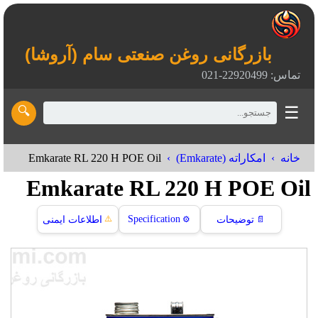
بازرگانی روغن صنعتی سام (آروشا)
تماس: 22920499-021
☰
🔍
Emkarate RL 220 H POE Oil
خانه
امکاراته (Emkarate)
Emkarate RL 220 H POE Oil
⚠️
Specification
📄
توضیحات
⚙️
اطلاعات ایمنی