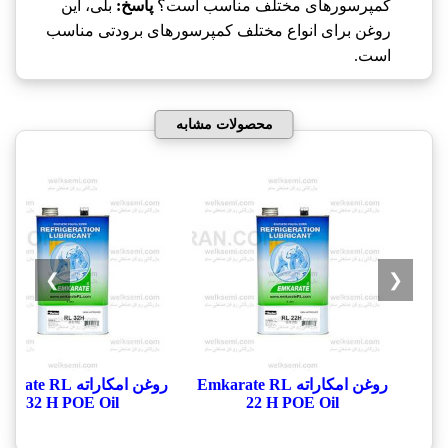
کمپرسورهای مختلف مناسب است؟
پاسخ:
بلی، این
روغن برای انواع مختلف کمپرسورهای برودتی مناسب
است.
محصولات مشابه
❯
❮
روغن امکاراته Emkarate RL
روغن امکاراته te RL
32 H POE Oil
22 H POE Oil