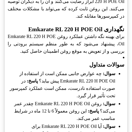
220 H POE Oil ابراز رضایت می‌کنند و آن را به دیگران توصیه
می‌کنند. این روغن ثابت کرده که می‌تواند با مشکلات مختلف
در کمپرسور‌ها مقابله کند.
نگهداری Emkarate RL 220 H POE Oil
برای بهینه نگه داشتن عملکرد روغن Emkarate RL 220 H POE
Oil، پیشنهاد می‌شود که به طور منظم سیستم برودتی را
بررسی و از تعویض به موقع روغن اطمینان حاصل کنید.
سوالات متداول
سوال:
چه عوارض جانبی ممکن است از استفاده از
Emkarate RL 220 H POE Oil پیش بیاید؟
پاسخ:
در
صورت استفاده نادرست، ممکن است عملکرد کمپرسور
تحت تأثیر قرار گیرد.
سوال:
روغن Emkarate RL 220 H POE Oil چقدر عمر
می‌کند؟
پاسخ:
این روغن معمولاً 6 تا 12 ماه در شرایط
مناسب عمر می‌کند.
سوال:
آیا Emkarate RL 220 H POE Oil برای