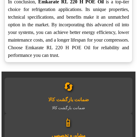
In conclusion,
Emkarate RL 220 H POE Oil
is a top-tier
choice for refrigeration applications. Its unique properties,
technical specifications, and benefits make it an unmatched
option in the market. By incorporating this advanced oil into
your systems, you can achieve better energy efficiency, lower
maintenance costs, and a longer lifespan for your compressors.
Choose Emkarate RL 220 H POE Oil for reliability and
performance you can trust.
🔄
ضمانت بازگشت کالا
ضمانت بازگشت کالا
📱
مشاوره تخصصی