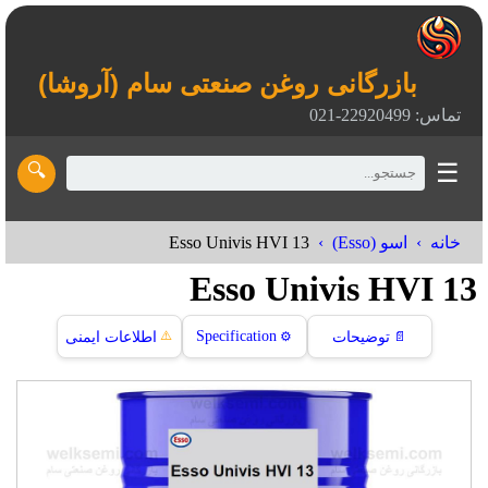
بازرگانی روغن صنعتی سام (آروشا)
تماس: 22920499-021
☰
🔍
Esso Univis HVI 13
خانه
اسو (Esso)
Esso Univis HVI 13
⚠️
Specification
📄
توضیحات
⚙️
اطلاعات ایمنی