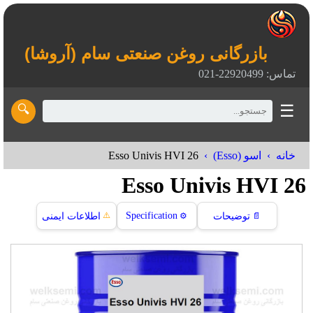
بازرگانی روغن صنعتی سام (آروشا)
تماس: 22920499-021
☰
🔍
Esso Univis HVI 26
خانه
اسو (Esso)
Esso Univis HVI 26
⚠️
Specification
📄
توضیحات
⚙️
اطلاعات ایمنی