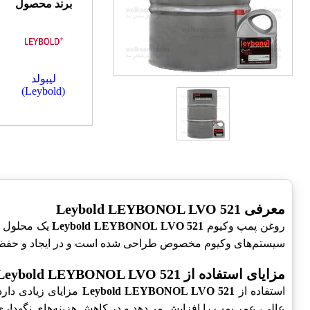
برند محصول
لیبولد
(Leybold)
معرفی Leybold LEYBONOL LVO 521
روغن پمپ وکیوم
Leybold LEYBONOL LVO 521
یک محلول من
سیستم‌های وکیوم مخصوص طراحی شده است و در ایجاد و حفظ وک
مزایای استفاده از Leybold LEYBONOL LVO 521
استفاده از
Leybold LEYBONOL LVO 521
مزایای زیادی دارد
عالی، عمر پمپ را افزایش می‌دهد و در کاهش هزینه‌های نگهداری