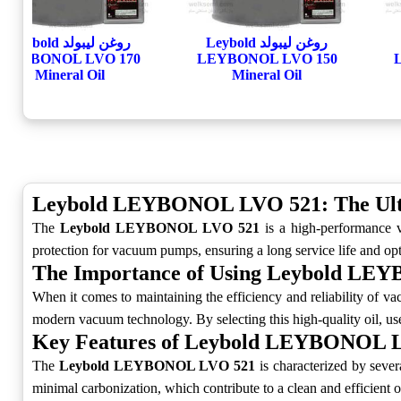
روغن لیبولد Leybold
روغن لیبولد Leybold
LEYBONOL LVO 170
LEYBONOL LVO 150
Mineral Oil
Mineral Oil
Leybold LEYBONOL LVO 521: The Ult
The
Leybold LEYBONOL LVO 521
is a high-performance va
protection for vacuum pumps, ensuring a long service life and opti
The Importance of Using Leybold L
When it comes to maintaining the efficiency and reliability of v
modern vacuum technology. By selecting this high-quality oil, us
Key Features of Leybold LEYBONOL 
The
Leybold LEYBONOL LVO 521
is characterized by sever
minimal carbonization, which contribute to a clean and efficient o