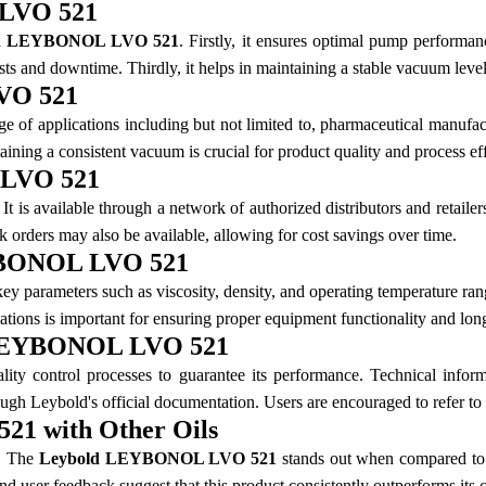
 LVO 521
ld LEYBONOL LVO 521
. Firstly, it ensures optimal pump performan
s and downtime. Thirdly, it helps in maintaining a stable vacuum level, c
VO 521
ge of applications including but not limited to, pharmaceutical manufact
aining a consistent vacuum is crucial for product quality and process ef
 LVO 521
 It is available through a network of authorized distributors and retaile
k orders may also be available, allowing for cost savings over time.
EYBONOL LVO 521
ey parameters such as viscosity, density, and operating temperature rang
tions is important for ensuring proper equipment functionality and lon
d LEYBONOL LVO 521
ity control processes to guarantee its performance. Technical inform
ough Leybold's official documentation. Users are encouraged to refer to
1 with Other Oils
s. The
Leybold LEYBONOL LVO 521
stands out when compared to ot
d user feedback suggest that this product consistently outperforms its c