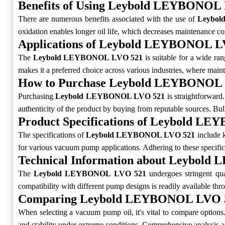
Benefits of Using Leybold LEYBONOL
There are numerous benefits associated with the use of
Leybo
oxidation enables longer oil life, which decreases maintenance cost
Applications of Leybold LEYBONOL L
The
Leybold LEYBONOL LVO 521
is suitable for a wide ran
makes it a preferred choice across various industries, where maint
How to Purchase Leybold LEYBONOL
Purchasing
Leybold LEYBONOL LVO 521
is straightforward.
authenticity of the product by buying from reputable sources. Bul
Product Specifications of Leybold L
The specifications of
Leybold LEYBONOL LVO 521
include k
for various vacuum pump applications. Adhering to these specifica
Technical Information about Leybol
The
Leybold LEYBONOL LVO 521
undergoes stringent qual
compatibility with different pump designs is readily available thr
Comparing Leybold LEYBONOL LVO 52
When selecting a vacuum pump oil, it's vital to compare option
and stability under extreme conditions. Comprehensive analysis an