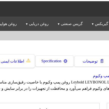
گیربکس
گریس صنعتی
روغن دریایی
روغن هواپی
⚠️
📄
⚙️
Specification
توضیحات
اطلاعات ایمنی
مپ وکیوم
روغن لیبولد Leybold LEYBONOL LVO 521 روغن پمپ وکیوم با خاصیت رقی
های وکیوم فراهم می‌آورد و محافظت از تجهیزات را در برابر سایش و 