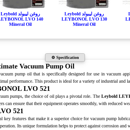
Le
روغن لیبولد Leybold
روغن لیبولد Leybold
LEYBONOL LVO 140
LEYBONOL LVO 130
L
Mineral Oil
Mineral Oil
⚙️ Specification
imate Vacuum Pump Oil
cuum pump oil that is specifically designed for use in vacuum applic
mal performance. This product is ideal for a variety of industrial and la
EYBONOL LVO 521
acuum pumps, the choice of oil plays a pivotal role. The
Leybold LE
ers can ensure that their equipment operates smoothly, with reduced wea
LVO 521
al key features that make it a superior choice for vacuum pump lubricati
peration. Its unique formulation helps to protect against corrosion and w