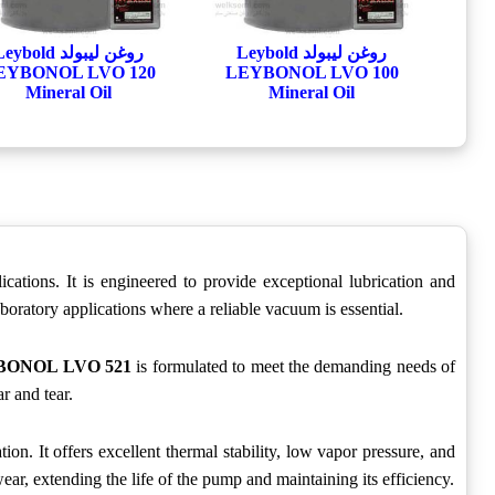
روغن لیبولد Leybold
روغن لیبولد ybold
EYBONOL LVO 120
LEYBONOL LVO 100
Mineral Oil
Mineral Oil
ations. It is engineered to provide exceptional lubrication and
boratory applications where a reliable vacuum is essential.
YBONOL LVO 521
is formulated to meet the demanding needs of
r and tear.
on. It offers excellent thermal stability, low vapor pressure, and
ear, extending the life of the pump and maintaining its efficiency.